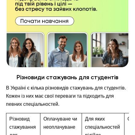
Різновиди стажувань для студентів
В Україні є кілька різновидів стажувань для студентів.
Кожен із них має свої переваги та підходить для
певних спеціальностей.
Різновид
Оплачуване чи
Для яких
Ос
стажування
неоплачуване
спеціальностей