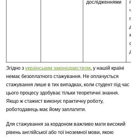
дослідженнями
при
час
пра
дос
май
сф
дія
Згідно з
українським законодавством
, у нашій країні
немає безоплатного стажування. Не оплачується
стажування лише в тих випадках, коли студент під час
цього процесу здобуває тільки теоретичні знання.
Якщо ж стажист виконує практичну роботу,
роботодавець має йому заплатити.
Для стажування за кордоном важливо мати високий
рівень англійської або тої іноземної мови, якою