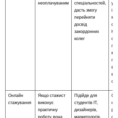
неоплачуваним
спеціальностей,
укл
дасть змогу
із 
перейняти
мі
досвід
орг
закордонних
На 
колег
сту
пр
мо
по
від
вм
сту
Онлайн
Якщо стажист
Підійде для
Оди
стажування
виконує
студентів IT,
на
практичну
дизайнерів,
різ
роботу, вона
маркетологів,
ста