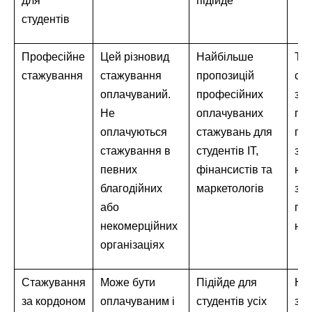
для
підійде
студентів
Професійне
Цей різновид
Найбільше
Та
стажування
стажування
пропозицій
ст
оплачуваний.
професійних
зд
Не
оплачуваних
пе
оплачуються
стажувань для
по
стажування в
студентів IT,
зай
певних
фінансистів та
не
благодійних
маркетологів
зру
або
поє
некомерційних
на
організаціях
Стажування
Може бути
Підійде для
На
за кордоном
оплачуваним і
студентів усіх
зак