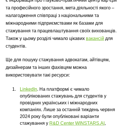
є інформація про Науково-практичний центр кар’єри
та професійного зростання, мета діяльності якого –
налагодження співпраці з національними та
міжнародними підприємствами як базами для
стажування та працевлаштування своїх вихованців.
Також у цьому розділі чимало цікавих
вакансій
для
студентів.
Ще для пошуку стажування адвокатам, айтівцям,
дизайнерам та інших фахівцям можна
використовувати такі ресурси:
LinkedIn
. На платформі є чимало
опублікованих стажувань для студентів у
провідних українських і міжнародних
компаніях. Лише за останній тиждень червня
2024 року були опубліковані варіанти
стажування у
R&D Center WINSTARS.AI
,