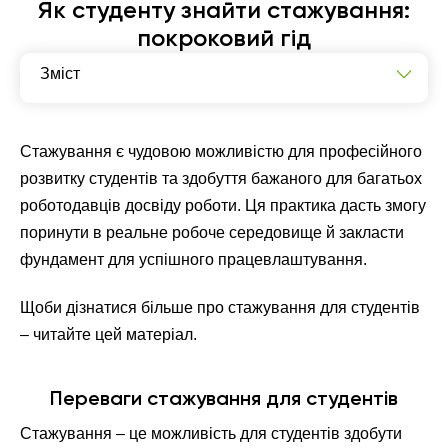
Як студенту знайти стажування:
покроковий гід
Зміст
Переваги стажування для студентів
Різновиди стажувань для студентів
Стажування є чудовою можливістю для професійного
розвитку студентів та здобуття бажаного для багатьох
Де шукати стажування?
роботодавців досвіду роботи. Ця практика дасть змогу
Поради для успішного пошуку стажування
поринути в реальне робоче середовище й закласти
фундамент для успішного працевлаштування.
Щоби дізнатися більше про стажування для студентів
– читайте цей матеріал.
Переваги стажування для студентів
Стажування – це можливість для студентів здобути