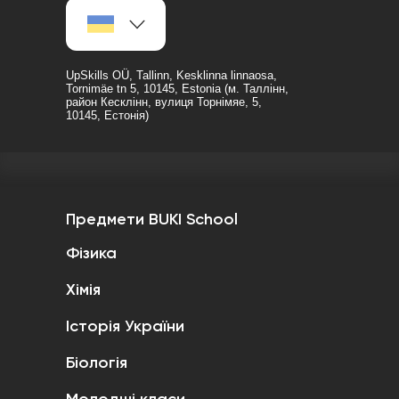
UpSkills OÜ, Tallinn, Kesklinna linnaosa,
Tornimäe tn 5, 10145, Estonia (м. Таллінн,
район Кесклінн, вулиця Торнімяе, 5,
10145, Естонія)
Предмети BUKI School
Фізика
Хімія
Історія України
Біологія