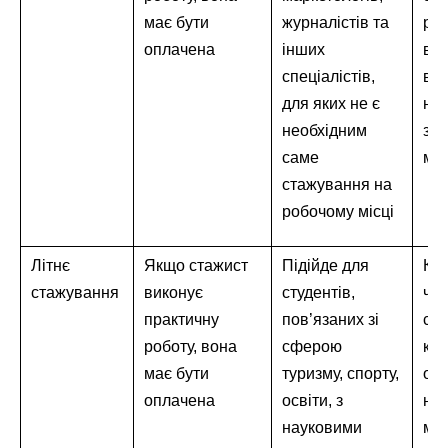
має бути
журналістів та
ро
оплачена
інших
вик
спеціалістів,
віл
для яких не є
нав
необхідним
з б
саме
міс
стажування на
робочому місці
Літнє
Якщо стажист
Підійде для
Кан
стажування
виконує
студентів,
чуд
практичну
пов’язаних зі
ст
роботу, вона
сферою
ко
має бути
туризму, спорту,
ос
оплачена
освіти, з
нав
науковими
мо