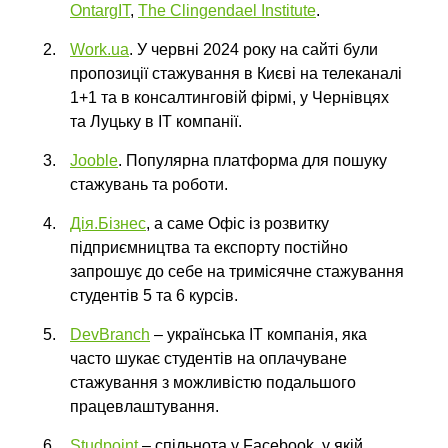
OntargIT
,
The Clingendael Institute
.
Work.ua
. У червні 2024 року на сайті були
пропозиції стажування в Києві на телеканалі
1+1 та в консалтинговій фірмі, у Чернівцях
та Луцьку в IT компанії.
Jooble
. Популярна платформа для пошуку
стажувань та роботи.
Дія.Бізнес
, а саме Офіс із розвитку
підприємництва та експорту постійно
запрошує до себе на тримісячне стажування
студентів 5 та 6 курсів.
DevBranch
– українська IT компанія, яка
часто шукає студентів на оплачуване
стажування з можливістю подальшого
працевлаштування.
Studpoint
– спільнота у Facebook, у якій