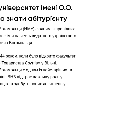
іверситет імені О.О.
о знати абітурієнту
Богомольця (НМУ) є одним із провідних
воє ім’я на честь видатного українського
вича Богомольця.
4 роком, коли було відкрито факультет
 Товариства Єзуїтів» у Вільні.
Богомольця є одним із найстаріших та
їні. ВНЗ відіграє важливу роль у
ців та здобутті нових досягнень у