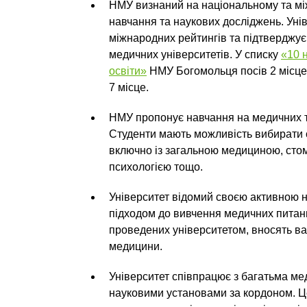
НМУ визнаний на національному та між
навчання та наукових досліджень. Уні
міжнародних рейтингів та підтверджує
медичних університетів. У списку
«10 
освіти»
НМУ Богомольця посів 2 місце,
7 місце.
НМУ пропонує навчання на медичних 
Студенти мають можливість вибирати с
включно із загальною медициною, сто
психологією тощо.
Університет відомий своєю активною 
підходом до вивчення медичних питань
проведених університетом, вносять ва
медицини.
Університет співпрацює з багатьма ме
науковими установами за кордоном. Ц