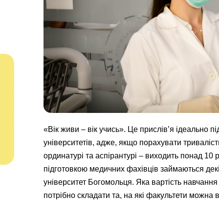
«Вік живи – вік учись». Це прислів’я ідеально п
університетів, адже, якщо порахувати тривалість
ординатурі та аспірантурі – виходить понад 10 р
підготовкою медичних фахівців займаються дек
університет Богомольця. Яка вартість навчання
потрібно складати та, на які факультети можна 