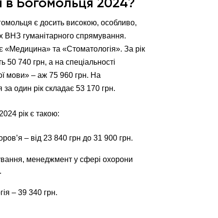
я в Богомольця 2024?
огомольця є досить високою, особливо,
ших ВНЗ гуманітарного спрямування.
є «Медицина» та «Стоматологія». За рік
 50 740 грн, а на спеціальності
 мови» – аж 75 960 грн. На
 за один рік складає 53 170 грн.
2024 рік є такою:
ров’я – від 23 840 грн до 31 900 грн.
кування, менеджмент у сфері охорони
.
ія – 39 340 грн.