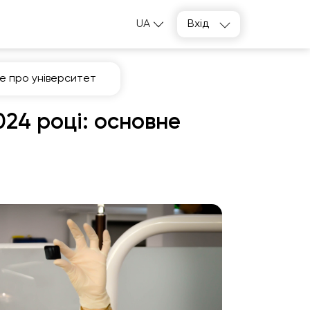
UA
Вхід
не про університет
024 році: основне