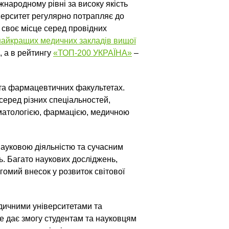
народному рівні за високу якість
верситет регулярно потрапляє до
 своє місце серед провідних
найкращих медичних закладів вищої
 а в рейтингу
«ТОП-200 УКРАЇНА»
–
та фармацевтичних факультетах.
еред різних спеціальностей,
матологією, фармацією, медичною
науковою діяльністю та сучасним
. Багато наукових досліджень,
гомий внесок у розвиток світової
дичними університетами та
е дає змогу студентам та науковцям