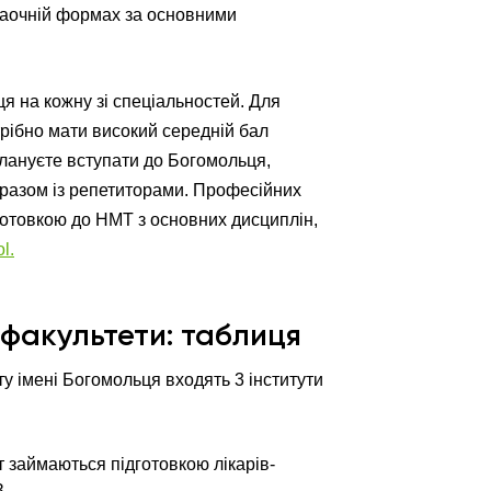
 заочній формах за основними
я на кожну зі спеціальностей. Для
рібно мати високий середній бал
плануєте вступати до Богомольця,
у разом із репетиторами. Професійних
дготовкою до НМТ з основних дисциплін,
l.
факультети: таблиця
у імені Богомольця входять 3 інститути
т займаються підготовкою лікарів-
З.