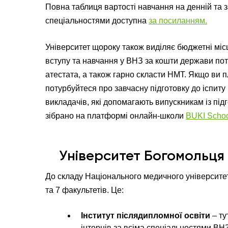
Повна таблиця вартості навчання на денній та
спеціальностями доступна
за посиланням.
Університет щороку також виділяє бюджетні місц
вступу та навчання у ВНЗ за кошти держави пот
атестата, а також гарно скласти НМТ. Якщо ви 
потурбуйтеся про завчасну підготовку до іспит
викладачів, які допомагають випускникам із пі
зібрано на платформі онлайн-школи
BUKI Schoo
Університет Богомольця 
До складу Національного медичного університет
та 7 факультетів. Це:
Інститут післядипломної освіти
– ту
інтернів за всіма спеціальностями ВН