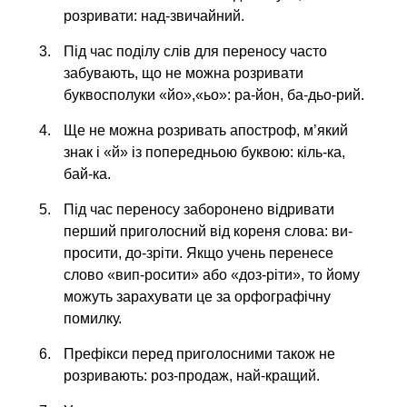
розривати: над-звичайний.
Під час поділу слів для переносу часто
забувають, що не можна розривати
буквосполуки «йо»,«ьо»: ра-йон, ба-дьо-рий.
Ще не можна розривать апостроф, м’який
знак і «й» із попередньою буквою: кіль-ка,
бай-ка.
Під час переносу заборонено відривати
перший приголосний від кореня слова: ви-
просити, до-зріти. Якщо учень перенесе
слово «вип-росити» або «доз-ріти», то йому
можуть зарахувати це за орфографічну
помилку.
Префікси перед приголосними також не
розривають: роз-продаж, най-кращий.