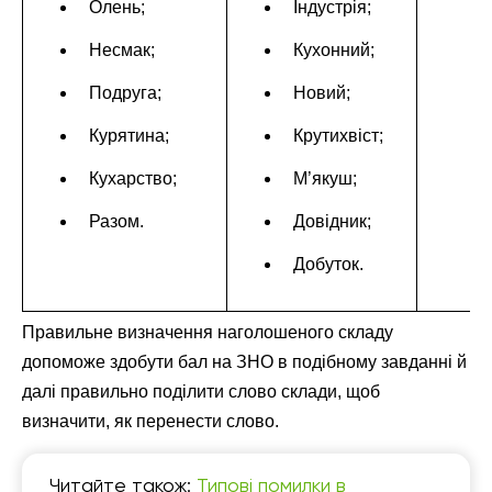
Олень;
Індустрія;
Несмак;
Кухонний;
Подруга;
Новий;
Курятина;
Крутихвіст;
Кухарство;
М’якуш;
Разом.
Довідник;
Добуток.
Правильне визначення наголошеного складу
допоможе здобути бал на ЗНО в подібному завданні й
далі правильно поділити слово склади, щоб
визначити, як перенести слово.
Читайте також:
Типові помилки в