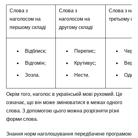
Слова з
Слова з
Слова з наг
наголосом на
наголосом на
третьому скл
першому складі
другому складі
Відблиск;
Перепис;
Черго
Відгомін;
Крутивус;
Вершк
Зозла.
Нести.
Одина
Окрім того, наголос в українській мові рухомий. Це
означає, що він може змінюватися в межах одного
слова. З допомогою цього можна розрізняти різні
форми слова.
Знання норм наголошування передбачене програмою