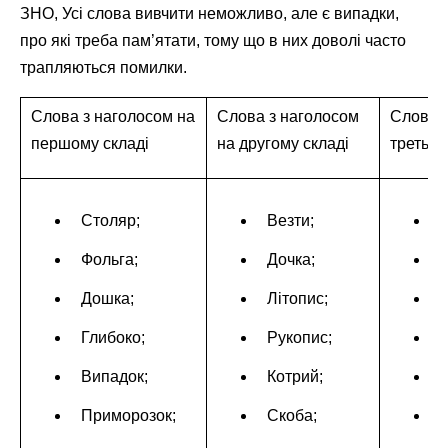
ЗНО, Усі слова вивчити неможливо, але є випадки,
про які треба пам’ятати, тому що в них доволі часто
трапляються помилки.
Слова з наголосом на
Слова з наголосом
Слова з
першому складі
на другому складі
третьом
Столяр;
Везти;
І
Фольга;
Дочка;
Дошка;
Літопис;
Глибоко;
Рукопис;
Випадок;
Котрий;
Приморозок;
Скоба;