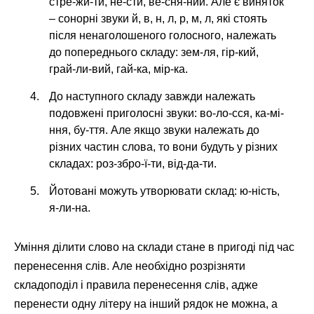
стре-жи-ти, не-сти, ве-сня-ний. Але є виняток
– сонорні звуки й, в, н, л, р, м, л, які стоять
після ненаголошеного голосного, належать
до попереднього складу: зем-ля, гір-кий,
грай-ли-вий, гай-ка, мір-ка.
До наступного складу завжди належать
подовжені приголосні звуки: во-ло-сся, ка-мі-
ння, бу-ття. Але якщо звуки належать до
різних частин слова, то вони будуть у різних
складах: роз-збро-ї-ти, від-да-ти.
Йотовані можуть утворювати склад: ю-ність,
я-ли-на.
Уміння ділити слово на склади стане в пригоді під час
перенесення слів. Але необхідно розрізняти
складоподіл і правила перенесення слів, адже
перенести одну літеру на інший рядок не можна, а