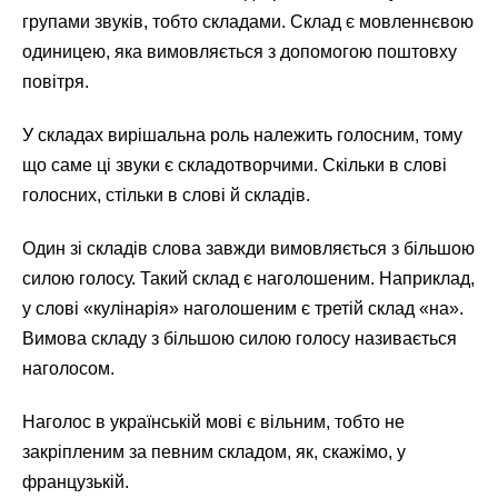
групами звуків, тобто складами. Склад є мовленнєвою
одиницею, яка вимовляється з допомогою поштовху
повітря.
У складах вирішальна роль належить голосним, тому
що саме ці звуки є складотворчими. Скільки в слові
голосних, стільки в слові й складів.
Один зі складів слова завжди вимовляється з більшою
силою голосу. Такий склад є наголошеним. Наприклад,
у слові «кулінарія» наголошеним є третій склад «на».
Вимова складу з більшою силою голосу називається
наголосом.
Наголос в українській мові є вільним, тобто не
закріпленим за певним складом, як, скажімо, у
французькій.