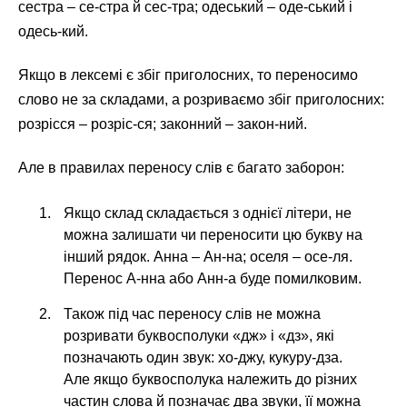
сестра – се-стра й сес-тра; одеський – оде-ський і
одесь-кий.
Якщо в лексемі є збіг приголосних, то переносимо
слово не за складами, а розриваємо збіг приголосних:
розрісся – розріс-ся; законний – закон-ний.
Але в правилах переносу слів є багато заборон:
Якщо склад складається з однієї літери, не
можна залишати чи переносити цю букву на
інший рядок. Анна – Ан-на; оселя – осе-ля.
Перенос А-нна або Анн-а буде помилковим.
Також під час переносу слів не можна
розривати буквосполуки «дж» і «дз», які
позначають один звук: хо-джу, кукуру-дза.
Але якщо буквосполука належить до різних
частин слова й позначає два звуки, її можна