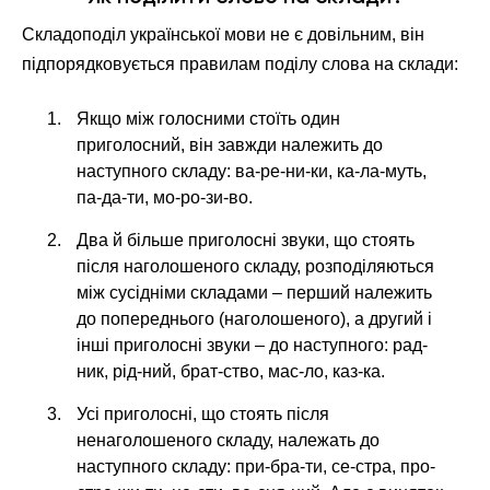
Складоподіл української мови не є довільним, він
підпорядковується правилам поділу слова на склади:
Якщо між голосними стоїть один
приголосний, він завжди належить до
наступного складу: ва-ре-ни-ки, ка-ла-муть,
па-да-ти, мо-ро-зи-во.
Два й більше приголосні звуки, що стоять
після наголошеного складу, розподіляються
між сусідніми складами – перший належить
до попереднього (наголошеного), а другий і
інші приголосні звуки – до наступного: рад-
ник, рід-ний, брат-ство, мас-ло, каз-ка.
Усі приголосні, що стоять після
ненаголошеного складу, належать до
наступного складу: при-бра-ти, се-стра, про-