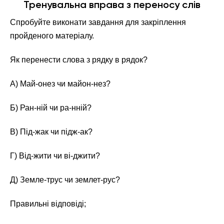
Тренувальна вправа з переносу слів
Спробуйте виконати завдання для закріплення
пройденого матеріалу.
Як перенести слова з рядку в рядок?
А) Май-онез чи майон-нез?
Б) Ран-ній чи ра-нній?
В) Під-жак чи підж-ак?
Г) Від-жити чи ві-джити?
Д) Земле-трус чи землет-рус?
Правильні відповіді;