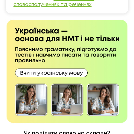
словосполученнях та реченнях
Як поділити слово на склади?