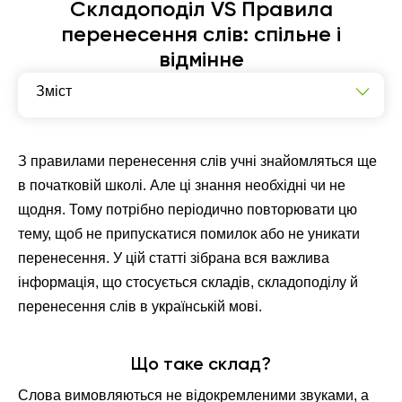
Складоподіл VS Правила
перенесення слів: спільне і
відмінне
Зміст
Що таке склад?
Як поділити слово на склади?
З правилами перенесення слів учні знайомляться ще
в початковій школі. Але ці знання необхідні чи не
Правила переносу слів
щодня. Тому потрібно періодично повторювати цю
Тренувальна вправа з переносу слів
тему, щоб не припускатися помилок або не уникати
перенесення. У цій статті зібрана вся важлива
інформація, що стосується складів, складоподілу й
перенесення слів в українській мові.
Що таке склад?
Слова вимовляються не відокремленими звуками, а