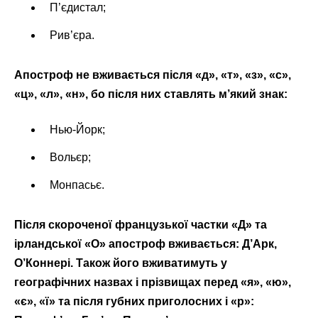
П’єдистал;
Рив’єра.
Апостроф не вживається після «д», «т», «з», «с»,
«ц», «л», «н», бо після них ставлять м’який знак:
Нью-Йорк;
Вольєр;
Монпасьє.
Після скороченої французької частки «Д» та
ірландської «О» апостроф вживається: Д’Арк,
О’Коннері.
Також його вживатимуть у
географічних назвах і прізвищах перед «я», «ю»,
«є», «ї» та після губних приголосних і «р»: