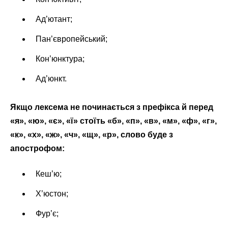
Ад’ютант;
Пан’європейський;
Кон’юнктура;
Ад’юнкт.
Якщо лексема не починається з префікса й перед
«я», «ю», «є», «ї» стоїть «б», «п», «в», «м», «ф», «г»,
«к», «х», «ж», «ч», «щ», «р», слово буде з
апострофом:
Кеш’ю;
Х’юстон;
Фур’є;