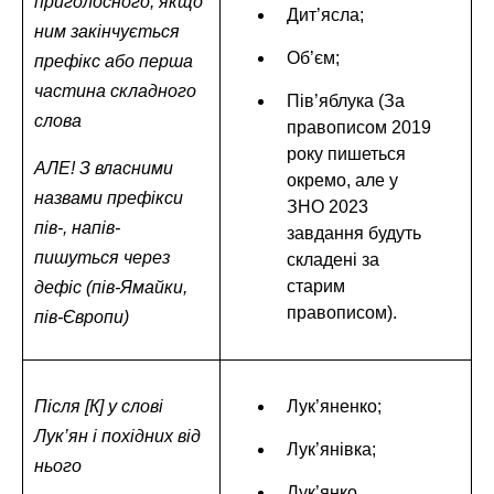
приголосного, якщо
Дит’ясла;
ним закінчується
Об’єм;
префікс або перша
частина складного
Пів’яблука (За
слова
правописом 2019
року пишеться
АЛЕ! З власними
окремо, але у
назвами префікси
ЗНО 2023
пів-, напів-
завдання будуть
пишуться через
складені за
старим
дефіс (пів-Ямайки,
правописом).
пів-Європи)
Після [К] у слові
Лук’яненко;
Лук’ян і похідних від
Лук’янівка;
нього
Лук’янко.