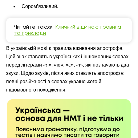
Сором’язливий.
Читайте також:
Кличний відмінок: правила
та приклади
В українській мові є правила вживання апострофа.
Цей знак ставлять в українських і іншомовних словах
перед літерами «я», «ю», «є», «ї», які позначають два
звуки. Щодо звуків, після яких ставлять апостроф є
певні розбіжності в словах українського й
іншомовного походження.