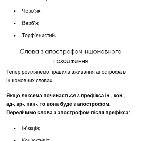
Черв’як;
Верб’я;
Торф’янистий.
Слова з апострофом іншомовного
походження
Тепер розглянемо правила вживання апострофа в
іншомовних словах.
Якщо лексема починається з префікса ін-, кон-,
ад-, ар-, пан-, то вона буде з апострофом.
Перелічимо слова з апострофом після префікса:
Ін’єкція;
Кон’юктивіт;