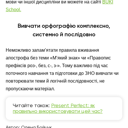
мови чи іншої дисципліни ви можете на сайті
BUKI
School.
Вивчати орфографію комплексно,
системно й послідовно
Неможливо запам’ятати правила вживання
апострофа без теми «М’який знак» чи «Правопис
префіксів роз-, без, с-, з-». Тому важливо під час
поточного навчання та підготовки до ЗНО вивчати чи
повторювати теми й логічній послідовності, не
пропускаючи матеріал.
Читайте також:
Present Perfect: як
правильно використовувати цей час?
Автор:
Олена Бойчук