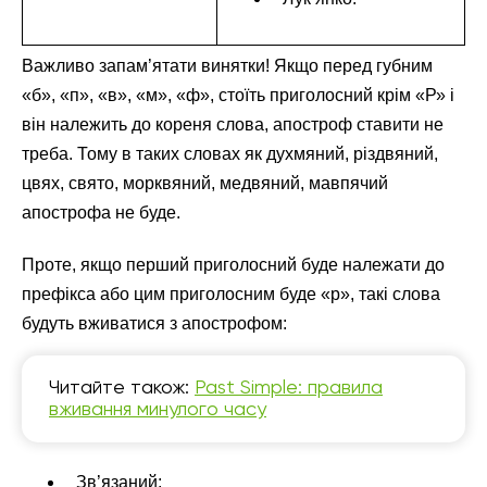
Важливо запам’ятати винятки! Якщо перед губним
«б», «п», «в», «м», «ф», стоїть приголосний крім «Р» і
він належить до кореня слова, апостроф ставити не
треба. Тому в таких словах як духмяний, різдвяний,
цвях, свято, морквяний, медвяний, мавпячий
апострофа не буде.
Проте, якщо перший приголосний буде належати до
префікса або цим приголосним буде «р», такі слова
будуть вживатися з апострофом:
Читайте також:
Past Simple: правила
вживання минулого часу
Зв’язаний;