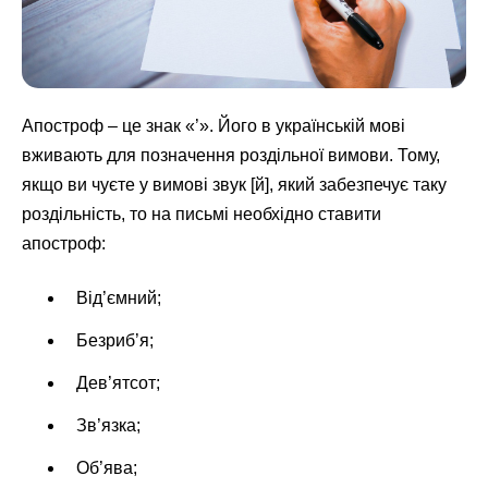
Апостроф – це знак «’». Його в українській мові
вживають для позначення роздільної вимови. Тому,
якщо ви чуєте у вимові звук [й], який забезпечує таку
роздільність, то на письмі необхідно ставити
апостроф:
Від’ємний;
Безриб’я;
Дев’ятсот;
Зв’язка;
Об’ява;