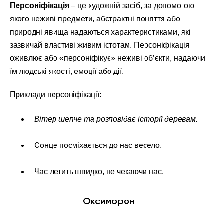
Персоніфікація
– це художній засіб, за допомогою
якого неживі предмети, абстрактні поняття або
природні явища надаються характеристиками, які
зазвичай властиві живим істотам. Персоніфікація
оживлює або «персоніфікує» неживі об’єкти, надаючи
їм людські якості, емоції або дії.
Приклади персоніфікації:
Вітер шепче та розповідає історії деревам.
Сонце посміхається до нас весело.
Час летить швидко, не чекаючи нас.
Оксиморон