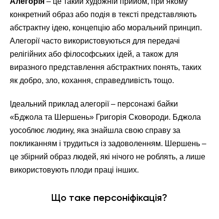
Алегорія
– це такий художній прийом, при якому
конкретний образ або подія в тексті представляють
абстрактну ідею, концепцію або моральний принцип.
Алегорії часто використовуються для передачі
релігійних або філософських ідей, а також для
виразного представлення абстрактних понять, таких
як добро, зло, кохання, справедливість тощо.
Ідеальний приклад алегорії – персонажі байки
«Бджола та Шершень» Григорія Сковороди. Бджола
уособлює людину, яка знайшла свою справу за
покликанням і трудиться із задоволенням. Шершень –
це збірний образ людей, які нічого не роблять, а лише
використовують плоди праці інших.
Що таке персоніфікація?