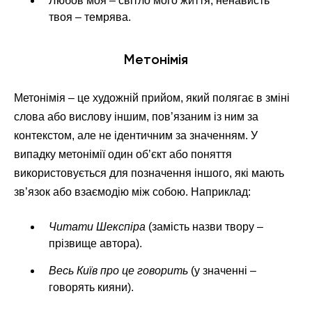
Любов моя – світло мого життя, ненависть
твоя – темрява.
Метонімія
Метонімія – це художній прийом, який полягає в зміні
слова або вислову іншим, пов’язаним із ним за
контекстом, але не ідентичним за значенням. У
випадку метонімії один об’єкт або поняття
використовується для позначення іншого, які мають
зв’язок або взаємодію між собою. Наприклад:
Читати Шекспіра
(замість назви твору –
прізвище автора).
Весь Київ про це говорить
(у значенні –
говорять кияни).