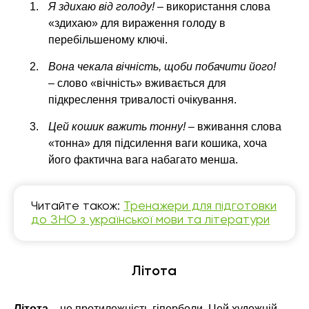
Я здихаю від голоду!
– використання слова
«здихаю» для вираження голоду в
перебільшеному ключі.
Вона чекала вічність, щоби побачити його!
– слово «вічність» вживається для
підкреслення тривалості очікування.
Цей кошик важить тонну!
– вживання слова
«тонна» для підсилення ваги кошика, хоча
його фактична вага набагато менша.
Читайте також:
Тренажери для підготовки
до ЗНО з української мови та літератури
Літота
Літота
– це протилежність гіперболи. Цей художній