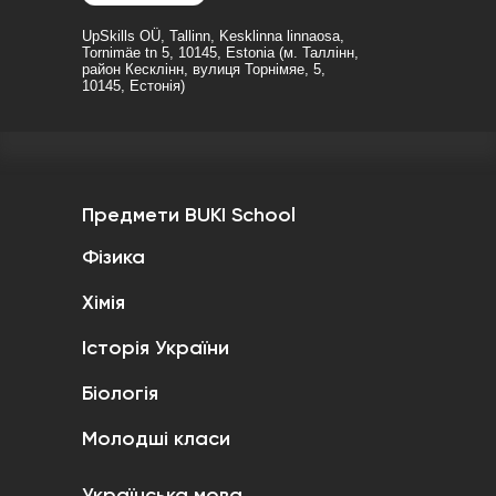
UpSkills OÜ, Tallinn, Kesklinna linnaosa,
Tornimäe tn 5, 10145, Estonia (м. Таллінн,
район Кесклінн, вулиця Торнімяе, 5,
10145, Естонія)
Предмети BUKI School
Фізика
Хімія
Історія України
Біологія
Молодші класи