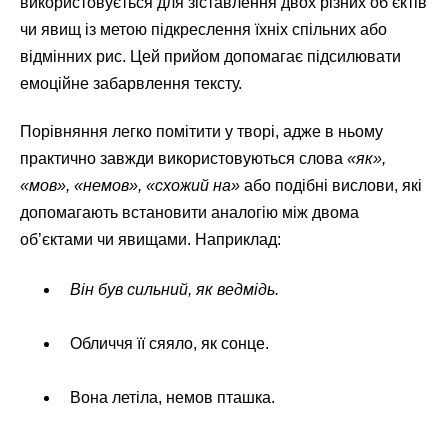
використовується для зіставлення двох різних об’єктів
чи явищ із метою підкреслення їхніх спільних або
відмінних рис. Цей прийом допомагає підсилювати
емоційне забарвлення тексту.
Порівняння легко помітити у творі, адже в ньому
практично завжди використовуються слова
«як»,
«мов», «немов», «схожий на»
або подібні вислови, які
допомагають встановити аналогію між двома
об’єктами чи явищами. Наприклад:
Він був сильний, як ведмідь.
Обличчя її сяяло, як сонце.
Вона летіла, немов пташка.