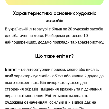
Характеристика основних художніх
засобів
В українській літературі є більш як 20 художніх засобів
для збагачення мови. Розберемо детально 10
найпоширеніших, додамо приклади та характеристику.
Що таке епітет?
Епітет
– це літературний прийом, слово або вислів,
який характеризує якийсь об’єкт або явище й додає до
нього конкретність. Він використовується для
створення образів, зміцнення вражень та підсилення
виразності мовлення. Епітет також називають
художнім означенням
, оскільки він відповідає на
питання: «
який?», «яка?», «яке?»
та «
які?».