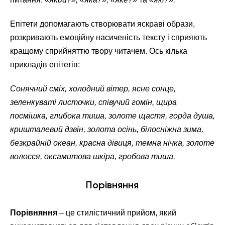
Епітети допомагають створювати яскраві образи,
розкривають емоційну насиченість тексту і сприяють
кращому сприйняттю твору читачем. Ось кілька
прикладів епітетів:
Сонячний сміх, холодний вітер, ясне сонце,
зеленкуваті листочки, співучий гомін, щира
посмішка, глибока тиша, золоте щастя, горда душа,
кришталевий дзвін, золота осінь, білосніжна зима,
безкрайній океан, красна дівиця, темна нічка, золоте
волосся, оксамитова шкіра, гробова тиша.
Порівняння
Порівняння
– це стилістичний прийом, який