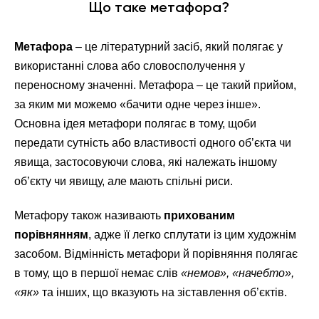
Що таке метафора?
Метафора
– це літературний засіб, який полягає у
використанні слова або словосполучення у
переносному значенні. Метафора – це такий прийом,
за яким ми можемо «бачити одне через інше».
Основна ідея метафори полягає в тому, щоби
передати сутність або властивості одного об’єкта чи
явища, застосовуючи слова, які належать іншому
об’єкту чи явищу, але мають спільні риси.
Метафору також називають
прихованим
порівнянням
, адже її легко сплутати із цим художнім
засобом. Відмінність метафори й порівняння полягає
в тому, що в першої немає слів
«немов», «начебто»,
«як»
та інших, що вказують на зіставлення об’єктів.