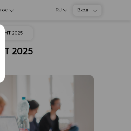
гое
RU
Вход
ы НМТ 2025
МТ 2025