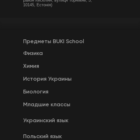
район Кесклінн, вулиця Торнімяе, 5,
10145, Естонія)
Предметы BUKI School
Физика
Химия
История Украины
Биология
Младшие классы
Украинский язык
Польский язык