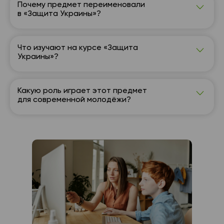
Почему предмет переименовали
в «Защита Украины»?
Название изменено для акцента на подготовке
молодёжи к современным вызовам и их
ответственности за безопасность страны.
Что изучают на курсе «Защита
Украины»?
Курс охватывает военную подготовку,
кибербезопасность, оказание первой помощи и
гражданскую защиту.
Какую роль играет этот предмет
для современной молодёжи?
Предмет формирует патриотические ценности,
ответственность и готовность к действиям в
чрезвычайных ситуациях.