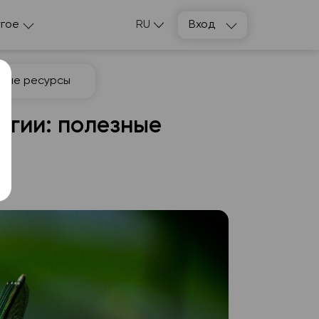
гое
RU
Вход
зные ресурсы
огии: полезные