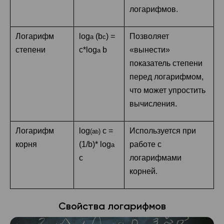
логарифмов.
Логарифм
log
(b
) =
Позволяет
a
c
степени
c*log
b
«вынести»
a
показатель степени
перед логарифмом,
что может упростить
вычисления.
Логарифм
log
c =
Используется при
(a
)
b
корня
(1/b)* log
работе с
a
c
логарифмами
корней.
Свойства логарифмов