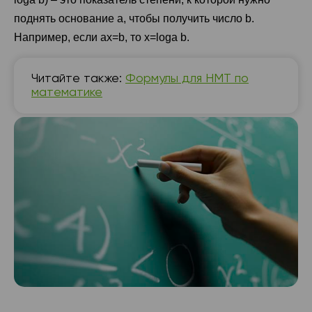
поднять основание a, чтобы получить число b.
Например, если aх=b, то x=log⁡а b.
Читайте также:
Формулы для НМТ по
математике