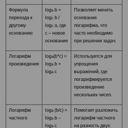
Формула
log
b =
Позволяет менять
a
перехода к
log
b /
основание
c
другому
log
a, где
логарифма, что
c
основанию
c – новое
часто необходимо
основание
при решении задач.
Логарифм
log
(b*c) =
Используется для
a
произведения
log
b +
упрощения
a
log
c
выражений, где
a
логарифмируется
произведение
нескольких чисел.
Логарифм
log
(b/c) =
Помогает разложить
a
частного
log
b –
логарифм частного
a
log
c
на разность двух
a