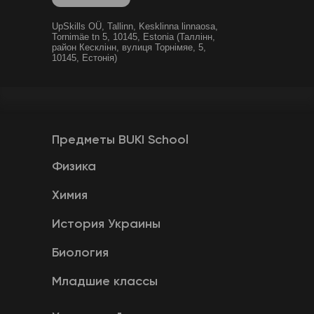
UpSkills OÜ, Tallinn, Kesklinna linnaosa,
Tornimäe tn 5, 10145, Estonia (Таллінн,
район Кесклінн, вулиця Торнімяе, 5,
10145, Естонія)
Предметы BUKI School
Физика
Химия
История Украины
Биология
Младшие классы