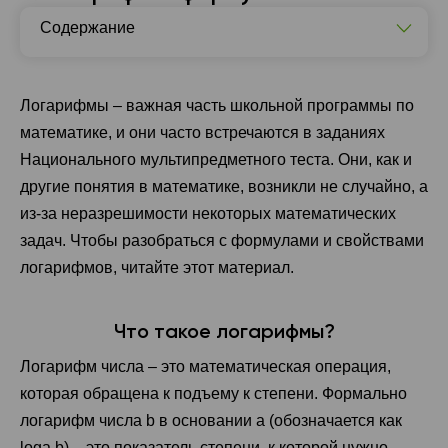
Содержание
Что такое логарифмы?
Логарифмы: основные формулы
Логарифмы – важная часть школьной программы по
математике, и они часто встречаются в заданиях
Свойства логарифмов
Национального мультипредметного теста. Они, как и
Логарифмы: задачи НМТ
другие понятия в математике, возникли не случайно, а
из-за неразрешимости некоторых математических
задач. Чтобы разобраться с формулами и свойствами
логарифмов, читайте этот материал.
Что такое логарифмы?
Логарифм числа – это математическая операция,
которая обращена к подъему к степени. Формально
логарифм числа b в основании a (обозначается как
log⁡а b) – это показатель степени, к которой нужно