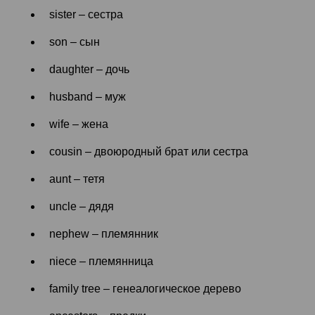
sister – сестра
son – сын
daughter – дочь
husband – муж
wife – жена
cousin – двоюродный брат или сестра
aunt – тетя
uncle – дядя
nephew – племянник
niece – племянница
family tree – генеалогическое дерево