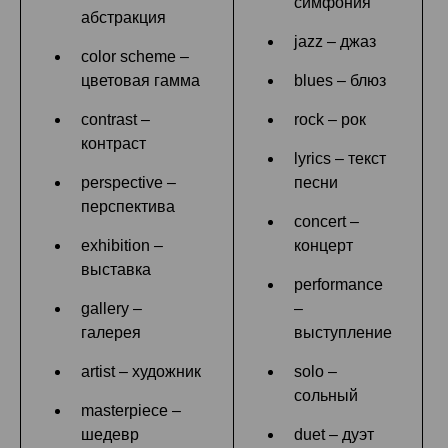
симфония
абстракция
jazz – джаз
color scheme –
цветовая гамма
blues – блюз
contrast –
rock – рок
контраст
lyrics – текст
perspective –
песни
перспектива
concert –
exhibition –
концерт
выставка
performance
gallery –
–
галерея
выступление
artist – художник
solo –
сольный
masterpiece –
шедевр
duet – дуэт