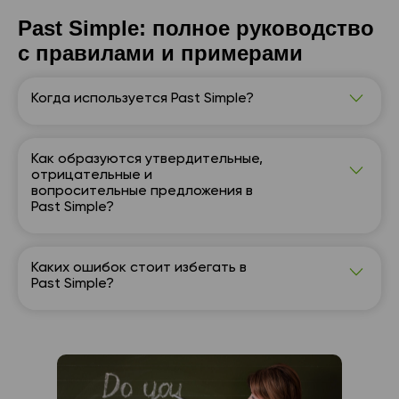
Past Simple: полное руководство
с правилами и примерами
Когда используется Past Simple?
Past Simple применяется для описания
завершённых действий в прошлом, особенно
если указан точный момент времени или
Как образуются утвердительные,
события происходили последовательно.
отрицательные и
вопросительные предложения в
Past Simple?
В утвердительных предложениях используется
глагол во второй форме или с -ed. В отрицаниях
и вопросах — вспомогательное слово did и
Каких ошибок стоит избегать в
инфинитив.
Past Simple?
Частые ошибки: употребление второй формы
глагола после did, неправильные формы
неправильных глаголов, путаница с настоящим
временем.