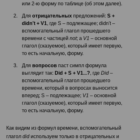
или 2-ю форму по таблице (об этом далее).
Для
отрицательных
предложений:
S +
didn't + V
1
, где S – подлежащее; didn't –
вспомогательный глагол прошедшего
времени с частицей
not
; a
V
1
– основной
глагол (сказуемое), который имеет первую,
то есть начальную, форму.
Для
вопросов
паст симпл формула
выглядит так:
Did + S + V
1
...?
, где
Did
–
вспомогательный глагол прошедшего
времени, который в вопросах выносится
вперед; S – подлежащее;
V
1
– основной
глагол (сказуемое), который имеет первую,
то есть начальную, форму.
Как видим из формул времени, вспомогательный
глагол
did
используем только в отрицательных и