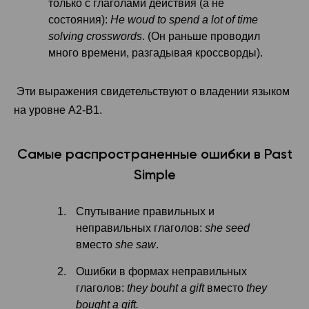
только с глаголами действия (а не
состояния):
He woud to spend a lot of time
solving crosswords
. (Он раньше проводил
много времени, разгадывая кроссворды).
Эти выражения свидетельствуют о владении языком
на уровне А2-В1.
Самые распространенные ошибки в Past
Simple
Спутывание правильных и
неправильных глаголов:
she seed
вместо
she saw
.
Ошибки в формах неправильных
глаголов:
they bouht a gift
вместо
they
bought a gift.