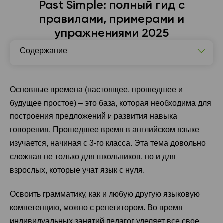
Past Simple: полный гид с
правилами, примерами и
упражнениями 2025
Содержание
Что такое Past Simple: основы простого прошедшего
времени
Основные времена (настоящее, прошедшее и
Как образуется Past Simple: правила и структура
будущее простое) – это база, которая необходима для
Слова-маркеры Past Simple: полный список с
построения предложений и развития навыка
примерами
говорения. Прошедшее время в английском языке
Грамматические конструкции с Past Simple
изучается, начиная с 3-го класса. Эта тема довольно
Наиболее распространенные ошибки в Past Simple
сложная не только для школьников, но и для
взрослых, которые учат язык с нуля.
Практические упражнения Past Simple: от простых к
сложным
Освоить грамматику, как и любую другую языковую
Past Simple в реальной жизни: примеры и ситуации
компетенцию, можно с репетитором. Во время
индивидуальных занятий педагог уделяет все свое