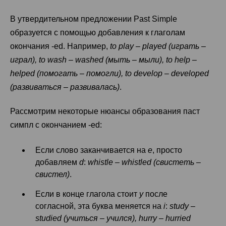
В утвердительном предложении Past Simple
образуется с помощью добавления к глаголам
окончания -ed. Например,
to play – played (играть –
играл), to wash – washed (мыть – мыли), to help –
helped (помогать – помогли), to develop – developed
(развиваться – развивалась)
.
Рассмотрим некоторые нюансы образования паст
симпл с окончанием -ed:
Если слово заканчивается на
e
, просто
добавляем
d
:
whistle – whistled (свистеть –
свистел)
.
Если в конце глагола стоит
у
после
согласной, эта буква меняется на
i
:
study –
studied (учиться – учился), hurry – hurried