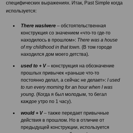
специфических выражениях. Итак, Past Simple когда
используется:
There was/were
– обстоятельственная
конструкция со значением «что-то где-то
находилось в прошлом»:
There was a house
of my childhood in that town.
(В том городе
находился дом моего детства).
used to + V
– конструкция на обозначение
прошлых привычек «раньше что-то
постоянно делал, а сейчас не делает»:
I used
to run every morning for an hour when I was
young
. (Когда я был молодым, то бегал
каждое утро по 1 часу).
would + V
– также передает привычные
действия в прошлом. Но в отличие от
предыдущей конструкции, используется