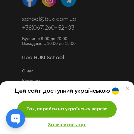
school@buki.com.ua
+38(067)260-52-03
Будние с 9.00 до 20.00
Выходные с 10.00 до 18.00
Про BUKI School
О нас
Контакты
Цей сайт доступний українською
Как это работает
Наши репетиторы
Так, перейти на українську версію
Учебный процесс
Отзывы
Залишитись тут
Вакансии для репетиторов