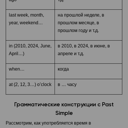
last week, month,
на прошлой неделе, в
year, weekend…
прошлом месяце, в
прошлом году и т.д.
in (2010, 2024, June,
в 2010, в 2024, в июне, в
April…)
апреле и т.д.
when…
когда
at (2, 12, 3…) o’clock
в … часу
Грамматические конструкции с Past
Simple
Рассмотрим, как употребляется время в