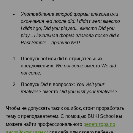
Употребление второй формы глагола или
окончания -ed после did: I didn't went вместо
I didn't go; Did you played... вместо Did you
play... Начальная форма глагола после did в
Past Simple – правило №1!
Пропуск not или did в отрицательных
предложениях:
We not come
вместо
We did
not come.
Пропуск
Did
в вопросах:
You visit your
relatives?
вместо
Did you visit your relatives?
Чтобы не допускать таких ошибок, стоит проработать
тему с преподавателем. С помощью BUKI School вы
можете найти профессионального
репетитора по
английскому языку
для себя или своего ребенка.