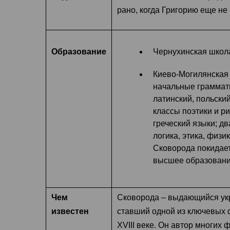
рано, когда Григорию еще не 
Образование
Чернухинская школа
Киево-Могилянская 
начальные граммати
латинский, польски
классы поэтики и р
греческий языки; д
логика, этика, физи
Сковорода покидает
высшее образовани
Чем
Сковорода – выдающийся укр
известен
ставший одной из ключевых 
XVIII веке. Он автор многих