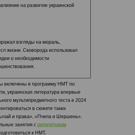
 влияние на развитие украинской
ыражал взгляды на мораль,
ысл жизни. Сковорода использовал
деи о необходимости
ршенствования.
ды включены в программу НМТ по
ати, украинская литература впервые
ьного мультипредметного теста в 2024
иентироваться в сюжете таких
обычай и права», «Пчела и Шершень».
льные занятия с
репетитором
подготовиться к НМТ.