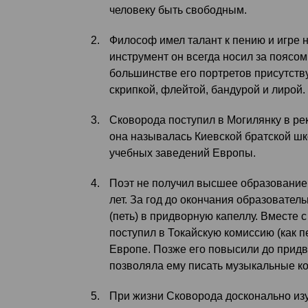
человеку быть свободным.
Философ имел талант к пению и игре 
инструмент он всегда носил за поясо
большинстве его портретов присутству
скрипкой, флейтой, бандурой и лирой.
Сковорода поступил в Могилянку в рек
она называлась Киевской братской шк
учебных заведений Европы.
Поэт не получил высшее образование, 
лет. За год до окончания образовате
(петь) в придворную капеллу. Вместе с
поступил в Токайскую комиссию (как п
Европе. Позже его повысили до придв
позволяла ему писать музыкальные к
При жизни Сковорода досконально изу