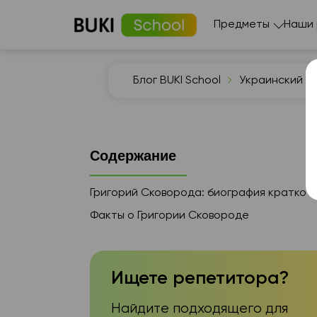
Предметы
Наши
Блог BUKI School
Украинский яз
Содержание
Григорий Сковорода: биография кратко
Факты о Григории Сковороде
Ищете репетитора?
Найдите подходящего для