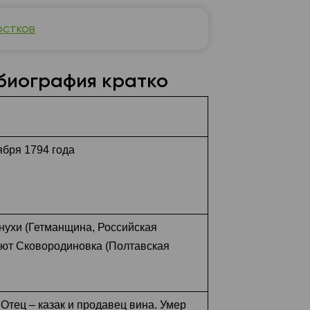
остков
 биография кратко
ября 1794 года
нухи (Гетманщина, Российская
ают Сковородиновка (Полтавская
Отец – казак и продавец вина. Умер