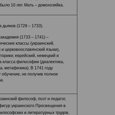
было 10 лет. Мать – домохозяйка.
 дьяков (1729 – 1733).
академия (1733 – 1741) –
ческие классы (украинский,
й и церковнославянский языки),
иторики; еврейский, немецкий и
ва класса философии (диалектика,
ка, метафизика). В 1741 году
 обучение, не получив полное
е.
аинский философ, поэт и педагог,
фигур украинского Просвещения в
 философских и литературных трудов,