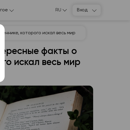
гое
RU
Вход
еннике, которого искал весь мир
тересные факты о
го искал весь мир