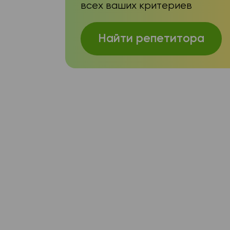
всех ваших критериев
Найти репетитора