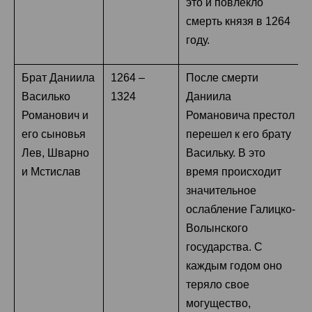
это и повлекло
смерть князя в 1264
году.
Брат Даниила
1264 –
После смерти
Василько
1324
Даниила
Романович и
Романовича престол
его сыновья
перешел к его брату
Лев, Шварно
Васильку. В это
и Мстислав
время происходит
значительное
ослабление Галицко-
Волынского
государства. С
каждым годом оно
теряло свое
могущество,