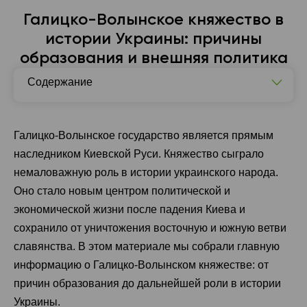
Галицко-Волынское княжество в
истории Украины: причины
образования и внешняя политика
Содержание
Причины образования Галицко-Волынского
государства
Галицко-Волынское государство является прямым
Правители Галицко-Волынского княжества: от
наследником Киевской Руси. Княжество сыграло
первого до последнего
немаловажную роль в истории украинского народа.
Распад Галицко-Волынского государства
Оно стало новым центром политической и
экономической жизни после падения Киева и
сохранило от уничтожения восточную и южную ветви
славянства. В этом материале мы собрали главную
информацию о Галицко-Волынском княжестве: от
причин образования до дальнейшей роли в истории
Украины.