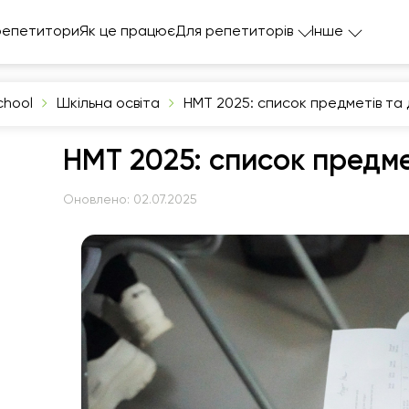
репетитори
Як це працює
Для репетиторів
Інше
chool
Шкільна освіта
НМТ 2025: список предметів та 
НМТ 2025: список предмет
Оновлено:
02.07.2025