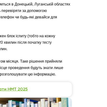
ться в Донецькій, Луганській областях
ть перевіряти за допомогою
телефон чи будь-які девайси для
жен блок іспиту (тобто на кожну
0 хвилин після початку тесту
илин.
ягом місяця. Таке рішення прийняли
і місце проведення будуть знати лише
 розголошувати цю інформацію.
тати НМТ 2025