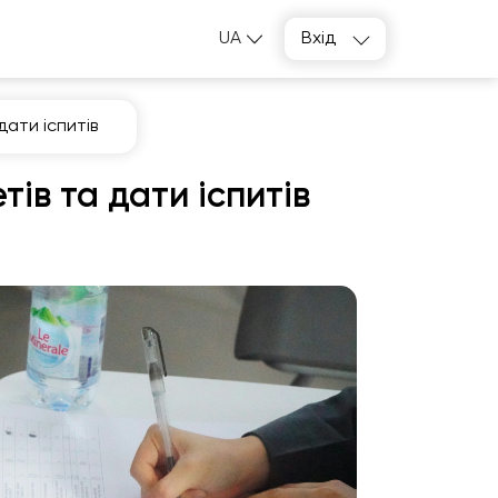
UA
Вхід
дати іспитів
ів та дати іспитів