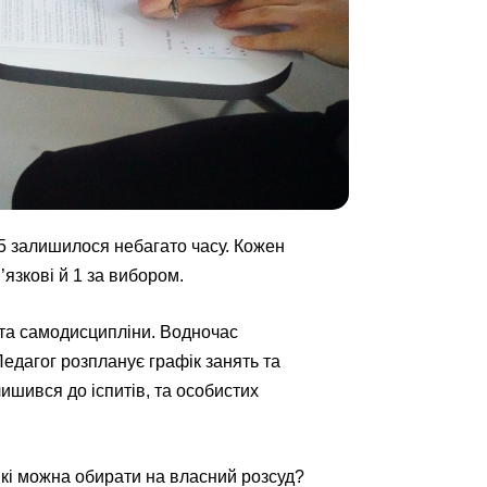
5 залишилося небагато часу. Кожен
’язкові й 1 за вибором.
 та самодисципліни. Водночас
Педагог розпланує графік занять та
ишився до іспитів, та особистих
які можна обирати на власний розсуд?