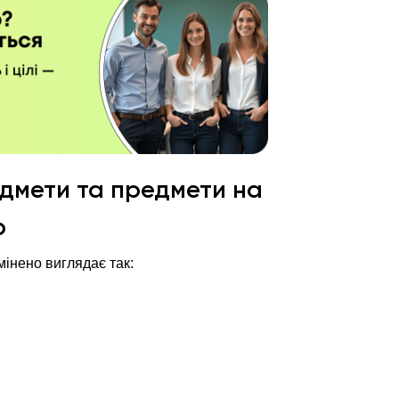
едмети та предмети на
р
мінено виглядає так: