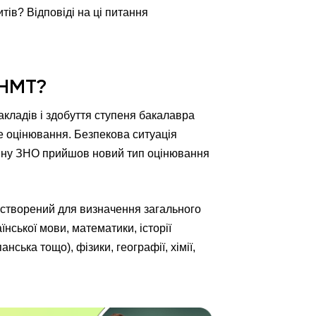
тів? Відповіді на ці питання
 НМТ?
акладів і здобуття ступеня бакалавра
е оцінювання. Безпекова ситуація
зміну ЗНО прийшов новий тип оцінювання
 створений для визначення загального
їнської мови, математики, історії
анська тощо), фізики, географії, хімії,