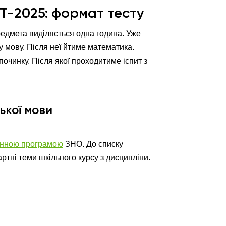
Т-2025: формат тесту
редмета виділяється одна година. Уже
у мову. Після неї йтиме математика.
очинку. Після якої проходитиме іспит з
ької мови
нною програмою
ЗНО. До списку
ртні теми шкільного курсу з дисципліни.