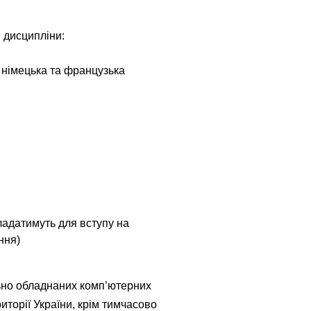
і дисципліни:
, німецька та французька
ладатимуть для вступу на
ння)
льно обладнаних комп’ютерних
иторії України, крім тимчасово