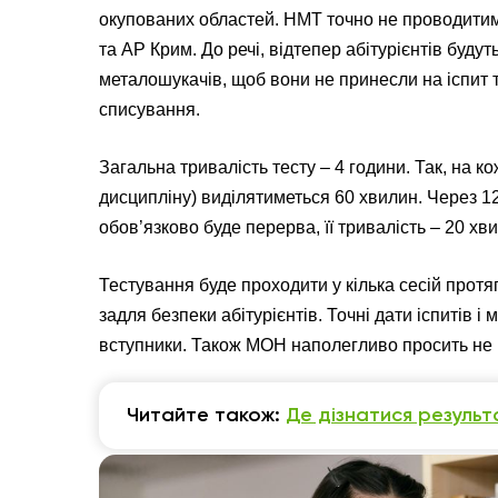
окупованих областей. НМТ точно не проводитиме
та АР Крим. До речі, відтепер абітурієнтів буду
металошукачів, щоб вони не принесли на іспит 
списування.
Загальна тривалість тесту – 4 години. Так, на ко
дисципліну) виділятиметься 60 хвилин. Через 12
обов’язково буде перерва, її тривалість – 20 хв
Тестування буде проходити у кілька сесій прот
задля безпеки абітурієнтів. Точні дати іспитів 
вступники. Також МОН наполегливо просить не
Читайте також:
Де дізнатися резуль