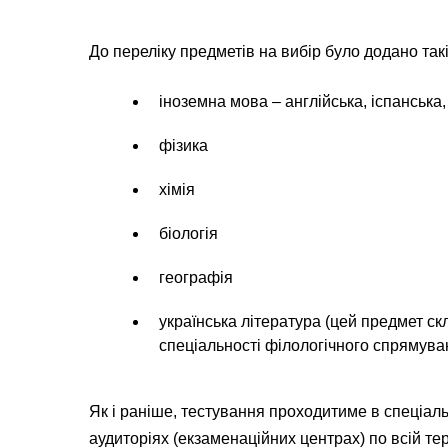
До переліку предметів на вибір було додано так
іноземна мова – англійська, іспанська
фізика
хімія
біологія
географія
українська література (цей предмет ск
спеціальності філологічного спрямува
Як і раніше, тестування проходитиме в спеціа
аудиторіях (екзаменаційних центрах) по всій тер