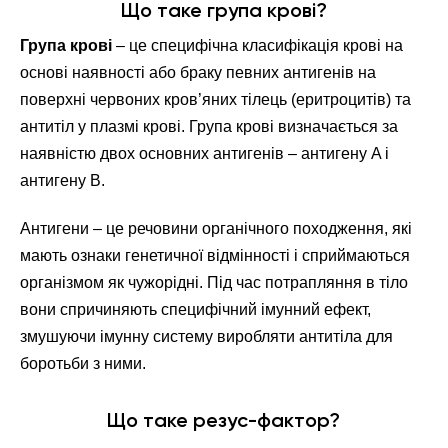
Що таке група крові?
Група крові
– це специфічна класифікація крові на
основі наявності або браку певних антигенів на
поверхні червоних кров’яних тілець (еритроцитів) та
антитіл у плазмі крові. Група крові визначається за
наявністю двох основних антигенів – антигену A і
антигену B.
Антигени – це речовини органічного походження, які
мають ознаки генетичної відмінності і сприймаються
організмом як чужорідні. Під час потрапляння в тіло
вони спричиняють специфічний імунний ефект,
змушуючи імунну систему виробляти антитіла для
боротьби з ними.
Що таке резус-фактор?