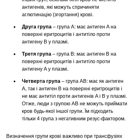
антигенів, які можуть спричиняти
аглютинацію (згортання) крові.
Друга група
– група A: має антиген A на
поверхні еритроцитів і антитіло проти
антигену B у плазмі.
Третя група
– група B: має антиген B на
поверхні еритроцитів і антитіло проти
антигену A у плазмі.
Четверта група
– група AB: має як антиген
A, так і антиген B на поверхні еритроцитів і
не має антитіл проти антигенів A і B у плазмі.
Отже, люди з групою AB не можуть приймати
кров будь-якої іншої групи. Їм підходить
тільки 4 група з негативним резус-фактором.
Визначення групи крові важливо при трансфузіях