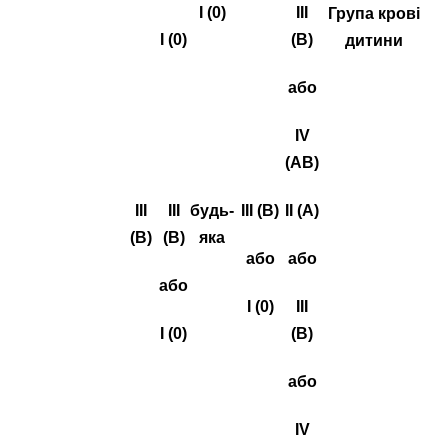
I (0)
III
Група крові
I (0)
(B)
дитини
або
IV
(AB)
III
III
будь-
III (B)
II (A)
(B)
(B)
яка
або
або
або
I (0)
III
I (0)
(B)
або
IV