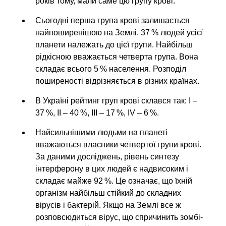
років тому, мали саме цю групу крові.
Сьогодні перша група крові залишається
найпоширенішою на Землі. 37 % людей усієї
планети належать до цієї групи. Найбільш
рідкісною вважається четверта група. Вона
складає всього 5 % населення. Розподіл
поширеності відрізняється в різних країнах.
В Україні рейтинг груп крові склався так: I –
37 %, II – 40 %, III – 17 %, IV – 6 %.
Найсильнішими людьми на планеті
вважаються власники четвертої групи крові.
За даними досліджень, рівень синтезу
інтерферону в цих людей є надвисоким і
складає майже 92 %. Це означає, що їхній
організм найбільш стійкий до складних
вірусів і бактерій. Якщо на Землі все ж
розповсюдиться вірус, що спричинить зомбі-