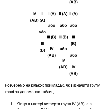
(AB)
IV
II
II (A)
II (A)
II (A)
(AB)
(A)
або
або
або
або
III (B)
III (B)
III
III
(B)
IV
або
(B)
(AB)
або
IV
(AB)
IV
(AB)
Розберемо на кількох прикладах, як визначити групу
крові за допомогою таблиці:
Якщо в матері четверта група IV (AB), а в