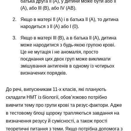
батька друга II (A), у дитини може бути або II
(A), або III (B), або IV (AB).
Якщо в матері II (A) і в батька II (A), то дитина
народиться з II (A) або I (0).
Якщо в матері III (B), а в батька II (A), дитина
може народитися з будь-якою групою крові.
Це не мутація і не аномалія, просто
поєднання цих двох груп може викликати
змішування антигенів в одному із чотирьох
визначених порядків.
До речі, випускникам 11-х класів, які планують
складати НМТ із біології, обов’язково потрібно
вивчити тему про групи крові та резус-фактори. Адже
в тестовому блоці щороку трапляються завдання на
визначення резусу й сумісності, а також прості
теоретичні питання з теми. Якщо потрібна допомога з