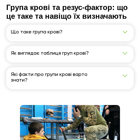
Група крові та резус-фактор: що
це таке та навіщо їх визначають
Що таке група крові?
Група крові – це специфічна класифікація крові на
основі наявності або браку певних антигенів на
поверхні червоних кров’яних тілець (еритроцитів)
Як виглядає таблиця груп крові?
та антитіл у плазмі крові.
Якщо в матері II (A) і в батька II (A), то дитина
народиться з II (A) або I (0).
Які факти про групи крові варто
знати?
В Україні рейтинг груп крові склався так: I – 37 %,
II – 40 %, III – 17 %, IV – 6 %.