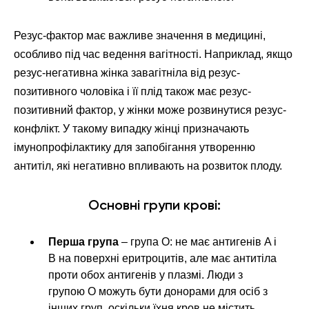
Резус-фактор має важливе значення в медицині,
особливо під час ведення вагітності. Наприклад, якщо
резус-негативна жінка завагітніла від резус-
позитивного чоловіка і її плід також має резус-
позитивний фактор, у жінки може розвинутися резус-
конфлікт. У такому випадку жінці призначають
імунопрофілактику для запобігання утворенню
антитіл, які негативно впливають на розвиток плоду.
Основні групи крові:
Перша група
– група O: не має антигенів A і
B на поверхні еритроцитів, але має антитіла
проти обох антигенів у плазмі. Люди з
групою O можуть бути донорами для осіб з
інших груп, оскільки їхня кров не містить