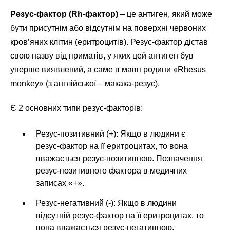
Резус-фактор (Rh-фактор)
– це антиген, який може
бути присутнім або відсутнім на поверхні червоних
кров’яних клітин (еритроцитів). Резус-фактор дістав
свою назву від приматів, у яких цей антиген був
уперше виявлений, а саме в мавп родини «Rhesus
monkey» (з англійської – макака-резус).
Є 2 основних типи резус-факторів:
Резус-позитивний (+): Якщо в людини є
резус-фактор на її еритроцитах, то вона
вважається резус-позитивною. Позначення
резус-позитивного фактора в медичних
записах «+».
Резус-негативний (-): Якщо в людини
відсутній резус-фактор на її еритроцитах, то
вона вважається резус-негативною.