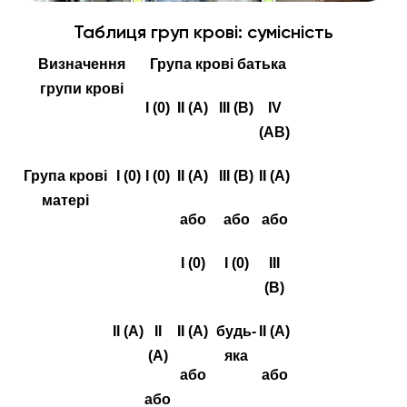
Таблиця груп крові: сумісність
Визначення
Група крові батька
групи крові
I (0)
II (A)
III (B)
IV
(AB)
Група крові
I (0)
I (0)
II (A)
III (B)
II (A)
матері
або
або
або
I (0)
I (0)
III
(B)
II (A)
II
II (A)
будь-
II (A)
(A)
яка
або
або
або