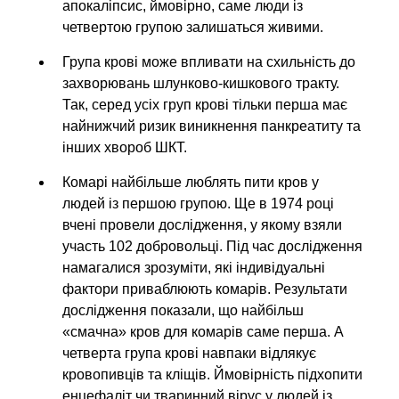
апокаліпсис, ймовірно, саме люди із
четвертою групою залишаться живими.
Група крові може впливати на схильність до
захворювань шлунково-кишкового тракту.
Так, серед усіх груп крові тільки перша має
найнижчий ризик виникнення панкреатиту та
інших хвороб ШКТ.
Комарі найбільше люблять пити кров у
людей із першою групою. Ще в 1974 році
вчені провели дослідження, у якому взяли
участь 102 добровольці. Під час дослідження
намагалися зрозуміти, які індивідуальні
фактори приваблюють комарів. Результати
дослідження показали, що найбільш
«смачна» кров для комарів саме перша. А
четверта група крові навпаки відлякує
кровопивців та кліщів. Ймовірність підхопити
енцефаліт чи тваринний вірус у людей із