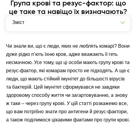
Група крові та резус-фактор: що
це таке та навіщо їх визначають?
Зміст
Що таке група крові?
Таблиця груп крові: сумісність
Чи знали ви, що є люди, яких не люблять комарі? Вони
дуже рідко п’ють їхню кров, адже вважають її геть
Факти про групи крові, які ви могли не знати
несмачною. Усе тому, що ці особи мають групу крові та
резус-фактор, які комарам просто не підходять. А ще є
люди, що мають стійкий імунітет до більшості вірусів
та бактерій. Цей імунітет сформувався не завдяки
здоровому способу життя чи загартовуванню, а знову
ж таки – через групу крові. У цій статті розкажемо все,
що вам потрібно знати про антигени й резус-фактори,
а також поділимося цікавими фактами про групи крові.