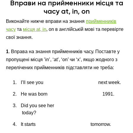
Вправи на прийменники місця та
часу at, in, on
Виконайте нижче вправи на знання
прийменників
часу
та
місця at, in
, on в англійській мові та перевірте
свої знання.
1
. Вправа на знання прийменників часу. Поставте у
пропущені місця ’in’, ‘at’, ‘on’ чи ‘х’, якщо жодного з
перелічених прийменників підставляти не треба:
I’ll see you
next week.
He was born
1991.
Did you see her
today?
It starts
tomorrow.