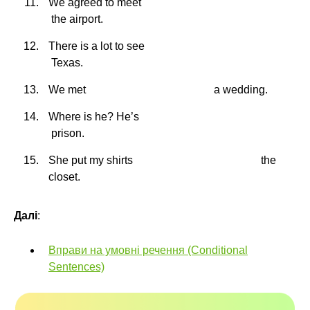
We agreed to meet
the airport.
There is a lot to see
Texas.
We met
a wedding.
Where is he? He’s
prison.
She put my shirts
the
closet.
Далі
:
Вправи на умовні речення (Conditional
Sentences)