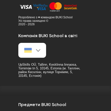
Розроблено з ♥ командою BUKI School
Усі права захищені ©
2020 - 2026
Компанія BUKI School в світі
UpSkills OÜ, Tallinn, Kesklinna linnaosa,
Tornimäe tn 5, 10145, Estonia (м. Таллінн,
район Кесклінн, вулиця Торнімяе, 5,
10145, Естонія)
Предмети BUKI School