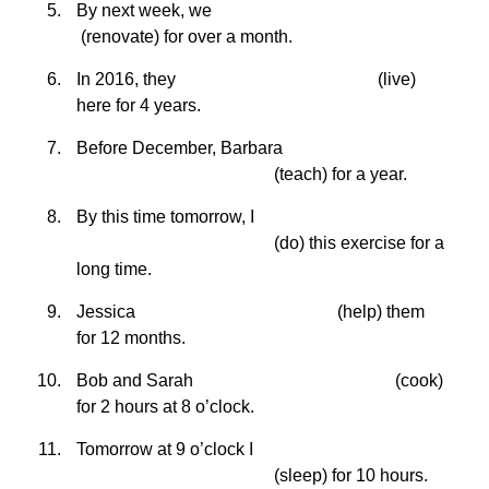
By next week, we
(renovate) for over a month.
In 2016, they
(live)
here for 4 years.
Before December, Barbara
(teach) for a year.
By this time tomorrow, I
(do) this exercise for a
long time.
Jessica
(help) them
for 12 months.
Bob and Sarah
(cook)
for 2 hours at 8 o’clock.
Tomorrow at 9 o’clock I
(sleep) for 10 hours.