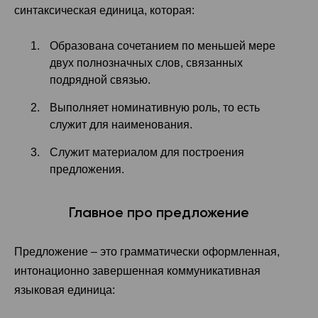
синтаксическая единица, которая:
Образована сочетанием по меньшей мере
двух полнозначных слов, связанных
подрядной связью.
Выполняет номинативную роль, то есть
служит для наименования.
Служит материалом для построения
предложения.
Главное про предложение
Предложение – это грамматически оформленная,
интонационно завершенная коммуникативная
языковая единица: