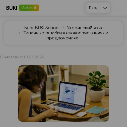
Вход
Блог BUKI School
Украинский язык
Типичные ошибки в словосочетаниях и
предложениях
Обновлено:
01.03.2024