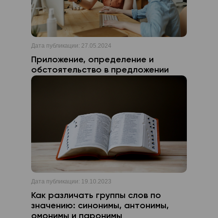
Дата публикации:
27.05.2024
Приложение, определение и
обстоятельство в предложении
Дата публикации:
19.10.2023
Как различать группы слов по
значению: синонимы, антонимы,
омонимы и паронимы