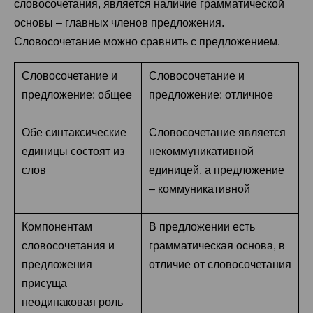
словосочетания, является наличие грамматической
основы – главных членов предложения.
Словосочетание можно сравнить с предложением.
Словосочетание и
Словосочетание и
предложение: общее
предложение: отличное
Обе синтаксические
Словосочетание является
единицы состоят из
некоммуникативной
слов
единицей, а предложение
– коммуникативной
Компонентам
В предложении есть
словосочетания и
грамматическая основа, в
предложения
отличие от словосочетания
присуща
неодинаковая роль