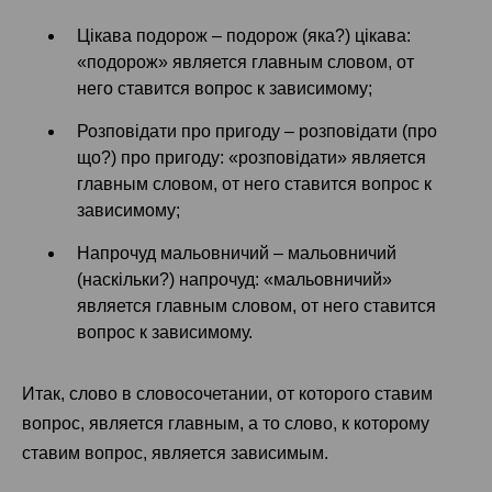
Цікава подорож – подорож (яка?) цікава:
«подорож» является главным словом, от
него ставится вопрос к зависимому;
Розповідати про пригоду – розповідати (про
що?) про пригоду: «розповідати» является
главным словом, от него ставится вопрос к
зависимому;
Напрочуд мальовничий – мальовничий
(наскільки?) напрочуд: «мальовничий»
является главным словом, от него ставится
вопрос к зависимому.
Итак, слово в словосочетании, от которого ставим
вопрос, является главным, а то слово, к которому
ставим вопрос, является зависимым.