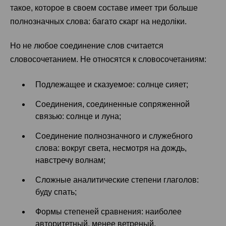
такое, которое в своем составе имеет три больше
полнозначных слова: багато скарг на недоліки.
Но не любое соединение слов считается
словосочетанием. Не относятся к словосочетаниям:
Подлежащее и сказуемое: солнце сияет;
Соединения, соединенные сопряженной
связью: солнце и луна;
Соединение полнозначного и служебного
слова: вокруг света, несмотря на дождь,
навстречу волнам;
Сложные аналитические степени глаголов:
буду спать;
Формы степеней сравнения: наиболее
авторитетный, менее ветреный.