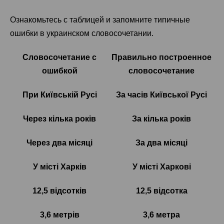
Ознакомьтесь с таблицей и запомните типичные
ошибки в украинском словосочетании.
Словосочетание с
Правильно построенное
ошибкой
словосочетание
При Київській Русі
За часів Київської Русі
Через кілька років
За кілька років
Через два місяці
За два місяці
У місті Харків
У місті Харкові
12,5 відсотків
12,5 відсотка
3,6 метрів
3,6 метра