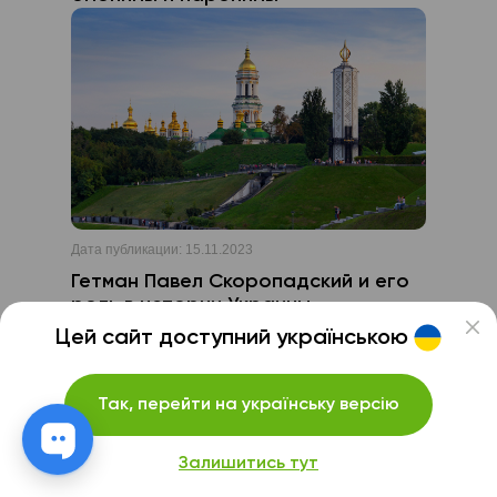
Дата публикации:
15.11.2023
Гетман Павел Скоропадский и его
роль в истории Украины
Цей сайт доступний українською
Так, перейти на українську версію
Залишитись тут