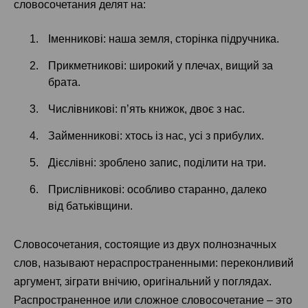
словосочетания делят на:
Іменникові: наша земля, сторінка підручника.
Прикметникові: широкий у плечах, вищий за
брата.
Числівникові: п’ять книжок, двоє з нас.
Займенникові: хтось із нас, усі з прибулих.
Дієслівні: зроблено запис, поділити на три.
Прислівникові: особливо старанно, далеко
від батьківщини.
Словосочетания, состоящие из двух полнозначных
слов, называют нераспространенными: переконливий
аргумент, зіграти внічию, оригінальний у поглядах.
Распространенное или сложное словосочетание – это