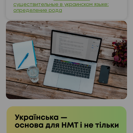
существительные в украинском языке:
определение рода