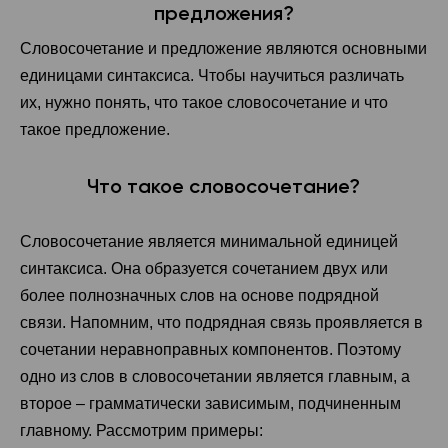
предложения?
Словосочетание и предложение являются основными
единицами синтаксиса. Чтобы научиться различать
их, нужно понять, что такое словосочетание и что
такое предложение.
Что такое словосочетание?
Словосочетание является минимальной единицей
синтаксиса. Она образуется сочетанием двух или
более полнозначных слов на основе подрядной
связи. Напомним, что подрядная связь проявляется в
сочетании неравноправных компонентов. Поэтому
одно из слов в словосочетании является главным, а
второе – грамматически зависимым, подчиненным
главному. Рассмотрим примеры: