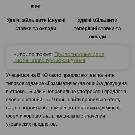
книг
Удвічі збільшити існуючі
Удвічі збільшити
ставки та оклади
теперішні ставки та
оклади
Читайте также:
Правописание слов
иноязычного происхождения
Учащимся на ВНО часто предлагают выполнить
типовое задание «Грамматическая ошибка допущена
в строке…» или «Неправильно употреблен предлог в
словосочетании…». Чтобы найти правильно ответ,
важно помнить об этом несоответствии падежных
форм и хорошо знать правильные значения
украинских предлогов.