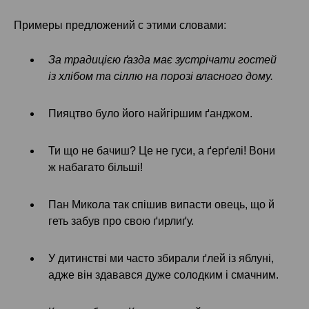
Примеры предложений с этими словами:
За традицією ґазда має зустрічати гостей
із хлібом та сіллю на порозі власного дому.
Пияцтво було його найгіршим ґанджом.
Ти що не бачиш? Це не гуси, а ґерґелі! Вони
ж набагато більші!
Пан Микола так спішив випасти овець, що й
геть забув про свою ґирлиґу.
У дитинстві ми часто збирали ґлей із яблуні,
адже він здавався дуже солодким і смачним.