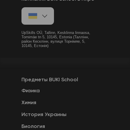
UpSkills OÜ, Tallinn, Kesklinna linnaosa,
Tornimäe tn 5, 10145, Estonia (Таллінн,
район Кесклінн, вулиця Торнімяе, 5,
10145, Естонія)
Предметы BUKI School
Физика
Химия
История Украины
Биология