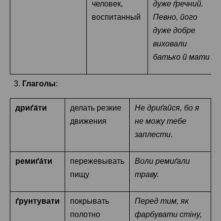
человек,
дуже ґречний.
воспитанный
Певно, його
дуже добре
виховали
батько й мати
3.
Глаголы
:
дриґа́ти
делать резкие
Не дриґайся, бо я
движения
не можу тебе
заплести.
ремиґа́ти
пережевывать
Воли ремиґали
пищу
траву.
ґрунтувати
покрывать
Перед тим, як
полотно
фарбувати стіну,