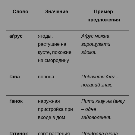
Слово
Значение
Пример
предложения
аґрус
ягоды,
Аґрус можна
растущие на
вирощувати
кусте, похожие
вдома.
на смородину
ґава
ворона
Побачити ґаву –
поганий знак.
ґанок
наружная
Пити каву на ґанку
пристройка при
– одне
входе в дом
задоволення.
ґатунок
сорт растения
Придбала вчора