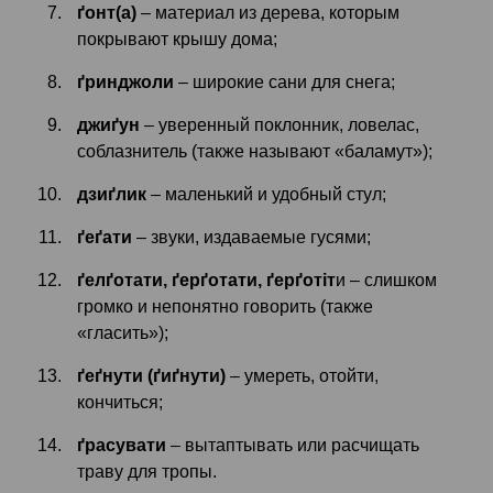
ґонт(а)
– материал из дерева, которым
покрывают крышу дома;
ґринджоли
– широкие сани для снега;
джиґун
– уверенный поклонник, ловелас,
соблазнитель (также называют «баламут»);
дзиґлик
– маленький и удобный стул;
ґеґати
– звуки, издаваемые гусями;
ґелґотати, ґерґотати, ґерґотіт
и – слишком
громко и непонятно говорить (также
«гласить»);
ґеґнути (ґиґнути)
– умереть, отойти,
кончиться;
ґрасувати
– вытаптывать или расчищать
траву для тропы.