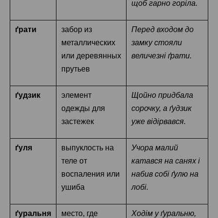
щоб гарно горіла.
ґрати
забор из
Перед входом до
металлических
замку стояли
или деревянных
величезні ґрати.
прутьев
ґудзик
элемент
Щойно придбала
одежды для
сорочку, а ґудзик
застежек
уже відірвався.
ґуля
выпуклость на
Учора малий
теле от
катався на санях і
воспаления или
набив собі ґулю на
ушиба
лобі.
ґуральня
место, где
Ходім у ґуральню,