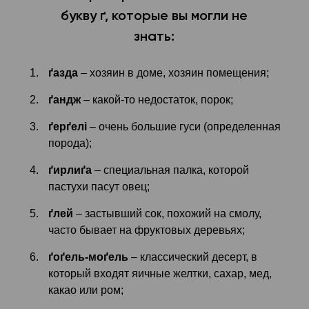
букву ґ, которые вы могли не
знать:
ґазда
– хозяин в доме, хозяин помещения;
ґандж
– какой-то недостаток, порок;
ґерґелі
– очень большие гуси (определенная
порода);
ґирлиґа
– специальная палка, которой
пастухи пасут овец;
ґлей
– застывший сок, похожий на смолу,
часто бывает на фруктовых деревьях;
ґоґель-моґель
– классический десерт, в
который входят яичные желтки, сахар, мед,
какао или ром;