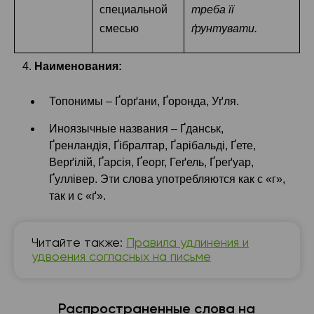
специальной
треба її
смесью
ґрунтувати.
4.
Наименования:
Топонимы – Ґорґани, Ґоронда, Уґля.
Иноязычные названия – Ґданськ,
Ґренландія, Ґібралтар, Ґарібальді, Ґете,
Верґілій, Ґарсія, Ґеорг, Геґель, Ґреґуар,
Ґуллівер. Эти слова употребляются как с «г»,
так и с «ґ».
Читайте также:
Правила удлинения и
удвоения согласных на письме
Распространенные слова на