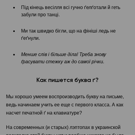
Під кінець весілля всі гучно ґелґотали й геть
забули про танці.
Ми так швидко бігли, що на фініші ледь не
ґеґнули.
Менше слів і більше діла! Треба знову
ґрасувати
стежку аж до самої річки.
Как пишется буква ґ?
Мы хорошо умеем воспроизводить букву на письме,
ведь начинаем учить ее еще с первого класса. А как
насчет печатной ґ на клавиатуре?
На современных (и старых) лэптопах в украинской