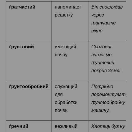
ґратчастий
напоминает
Він споглядав
решетку
через
ґратчасте
вікно.
ґрунтовий
имеющий
Сьогодні
почву
вивчаємо
ґрунтовий
покрив Землі.
ґрунтообробний
служащий
Потрібно
для
поремонтувати
обработки
ґрунтообробну
почвы
машину.
ґречний
вежливый
Хлопець був ну