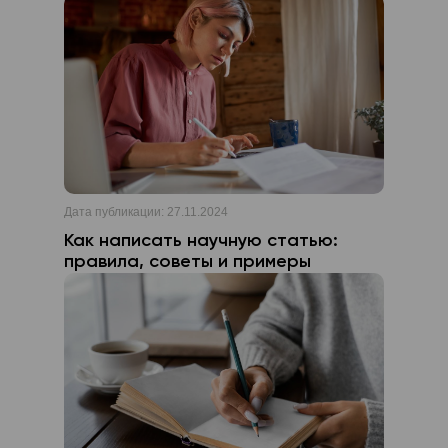
Геґель, Ґреґуар, Ґуллівер. Эти слова
употребляются как с «г», так и с «ґ».
Дата публикации:
27.11.2024
Как написать научную статью:
правила, советы и примеры