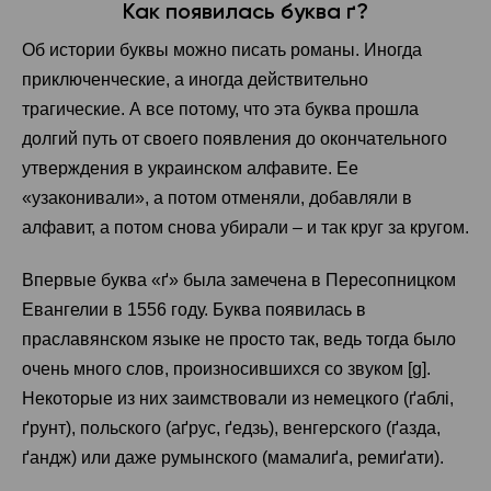
Как появилась буква ґ?
Об истории буквы можно писать романы. Иногда
приключенческие, а иногда действительно
трагические. А все потому, что эта буква прошла
долгий путь от своего появления до окончательного
утверждения в украинском алфавите. Ее
«узаконивали», а потом отменяли, добавляли в
алфавит, а потом снова убирали – и так круг за кругом.
Впервые буква «ґ» была замечена в Пересопницком
Евангелии в 1556 году. Буква появилась в
праславянском языке не просто так, ведь тогда было
очень много слов, произносившихся со звуком [ɡ].
Некоторые из них заимствовали из немецкого (ґаблі,
ґрунт), польского (аґрус, ґедзь), венгерского (ґазда,
ґандж) или даже румынского (мамалиґа, ремиґати).