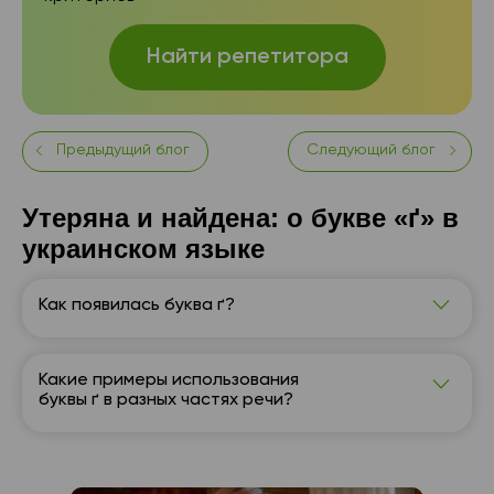
Найти репетитора
Предыдущий блог
Следующий блог
Утеряна и найдена: о букве «ґ» в
украинском языке
Как появилась буква ґ?
Впервые буква «ґ» была замечена в
Пересопницком Евангелии в 1556 году. Буква
появилась в праславянском языке не просто так,
Какие примеры использования
ведь тогда было очень много слов,
буквы ґ в разных частях речи?
Наименования: Топонимы – Ґорґани, Ґоронда,
произносившихся со звуком [ɡ].
Уґля. Иноязычные названия – Ґданськ, Ґренландія,
Ґібралтар, Ґарібальді, Ґете, Верґілій, Ґарсія, Ґеорг,