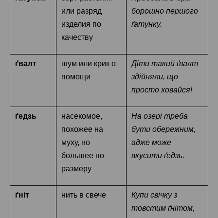
или разряд
борошно першого
изделия по
ґатунку.
качеству
ґвалт
шум или крик о
Діти такий ґвалт
помощи
здійняли, що
просто ховайся!
ґедзь
насекомое,
На озері треба
похожее на
бути обережним,
муху, но
адже може
большее по
в
кусити ґедзь.
размеру
ґніт
нить в свече
Купи свічку з
товстим ґнітом,