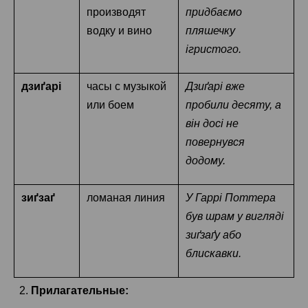
производят
придбаємо
водку и вино
пляшечку
ігристого.
дзиґарі
часы с музыкой
Дзиґарі вже
или боем
пробили десяту, а
він досі не
повернувся
додому.
зиґзаґ
ломаная линия
У Гаррі Поттера
був шрам у вигляді
зиґзаґу або
блискавки.
2.
Прилагательные: