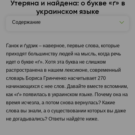
Утеряна и найдена: о букве «ґ» в
украинском языке
Содержание
Как появилась буква ґ?
Буква ґ в разных частях речи
Ґанок и ґудзик – наверное, первые слова, которые
приходят большинству людей на мысль, когда речь
идет о букве «ґ». Хотя эта буква не слишком
распространена в нашем лексиконе, современный
словарь Бориса Гринченко насчитывает 270
начинающихся с нее слов. Давайте вместе вспомним,
как «ґ» появилась в украинском языке. Почему она на
время исчезла, а потом снова вернулась? Какие
слова вы знали, а о существовании которых вы даже
не догадывались? Ответы найдёте ниже.