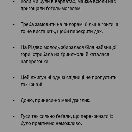
Коли ми були в Карпатах, майже всюди нас
пригощали ґоґель-моґелем.
Треба замовити на пилорамі більше ґонти, а
то не вистачить, щоби перекрити дах.
На Різдво молодь збиралася біля найвищої
гори, стрибала на ґринджоли й каталася
наперегонки.
Цей джиґун ні однієї спідниці не пропустить,
так і знай!
Доню, принеси-но мені дзиґлик.
Гуси так сильно ґеґали, що перекричати їх
було практично неможливо.