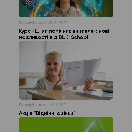
Дата публикации:
20.01.2025
Курс «ШІ як помічник вчителя»: нові
можливості від BUKI School
Дата публикации:
16.10.2024
Акція “Відмінні оцінки”