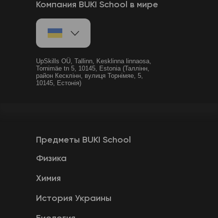
Компания BUKI School в мире
UpSkills OÜ, Tallinn, Kesklinna linnaosa,
Tornimäe tn 5, 10145, Estonia (Таллінн,
район Кесклінн, вулиця Торнімяе, 5,
10145, Естонія)
Предметы BUKI School
Физика
Химия
История Украины