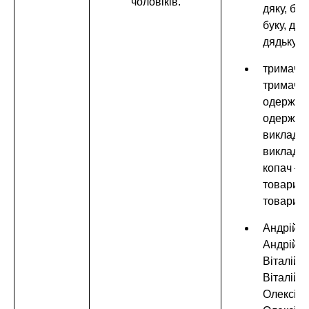
чоловіків.
дяку, бук
буку, дяд
дядьку;
тримач –
тримачу,
одержув
одержува
викладач
викладач
копач – к
товариш
товариш
Андрійов
Андрійов
Віталійо
Віталійо
Олексійо