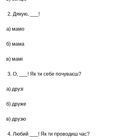
2. Дякую, ___!
а) мамо
б) мама
в) мамі
3. О, ___! Як ти себе почуваєш?
а) друзі
б) друже
в) друзю
4. Любий ___! Як ти проводиш час?