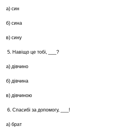
а) син
б) сина
в) сину
5. Навіщо це тобі, ___?
а) дівчино
б) дівчина
в) дівчиною
6. Спасибі за допомогу, ___!
а) брат