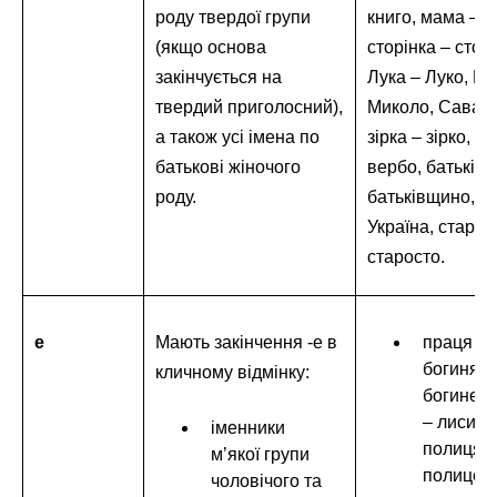
роду твердої групи
книго, мама – 
(якщо основа
сторінка – сторі
закінчується на
Лука – Луко, М
твердий приголосний),
Миколо, Сава –
а також усі імена по
зірка – зірко, в
батькові жіночого
вербо, батьків
роду.
батьківщино, Ук
Україна, старос
старосто.
е
Мають закінчення -е в
праця – 
богиня –
кличному відмінку:
богине, 
– лисице
іменники
полиця –
м’якої групи
полице, 
чоловічого та