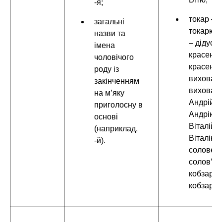
-я;
токар –
загальні
токарю, 
назви та
– дідусю,
імена
красень 
чоловічого
красеню,
роду із
виховате
закінченням
виховат
на м’яку
Андрій –
приголосну в
Андрію,
основі
Віталій –
(наприклад,
Віталію,
-й).
соловей 
солов’ю,
кобзар –
кобзарю.