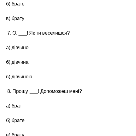
б) брате
в) брату
7. О, ___! Як ти веселишся?
а) дівчино
б) дівчина
в) дівчиною
8. Прошу, ___! Допоможеш мені?
а) брат
б) брате
в) брату