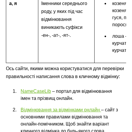
а, я
Іменники середнього
козеня –
козеня, г
роду, у яких під час
гуся, по
відмінювання
порося;
виникають суфікси
-ен-, -ат-, -ят-.
лоша – 
курчатко
курчатко
Ось сайти, якими можна користуватися для перевірки
правильності написання слова в кличному відмінку:
NameCaseLib
– портал для відмінювання
імен та прізвищ онлайн.
Відмінювання за відмінками онлайн
– сайт з
основними правилами відмінювання та
онлайн-помічником. Щоб знайти варіант
кличного відмінка до будь-якого слова,