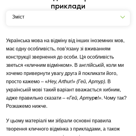
приклади
Зміст
Що таке звертання і кличний відмінок?
Вживання кличного відмінка: таблиця
Українська мова на відміну від інших іноземних мов,
має одну особливість, пов’язану зі вживанням
Кличний відмінок: питання для самоперевірки
конструкції звернення до особи. Ця особливість
зветься «кличним відмінком». В англійській, коли ми
хочемо привернути увагу друга й покликати його,
просто кажемо – «
Hey, Arthur!» (Гей, Артур)
. В
українській мові такий варіант вважається хибним,
адже правильно сказати – «
Гей, Артур
е
!»
. Чому так?
Розкажемо нижче.
У цьому матеріалі ми зібрали основні правила
творення кличного відмінка з прикладами, а також