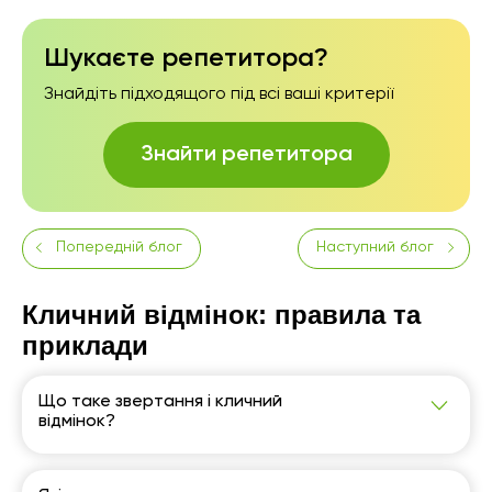
Шукаєте репетитора?
Знайдіть підходящого під всі ваші критерії
Знайти репетитора
Попередній блог
Наступний блог
Кличний відмінок: правила та
приклади
Що таке звертання і кличний
відмінок?
Кличний відмінок – це один із прямих відмінків,
який використовується для звернення
безпосередньо до адресата чи об’єкта