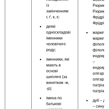
із
Рюрик –
закінченням
Рюрику,
г, ґ, к, х;
Фрідріх 
Фрідріху;
деякі
односкладові
маркетол
іменники
маркетол
чоловічого
філолог 
роду;
філологу
ендокри
іменники, які
–
мають в
ендокрин
основі
олігарх –
шиплячі (за
олігарху,
винятком -ж,
патріарх
-р);
патріарх
імена по
дуб – дуб
батькові
– сину, д