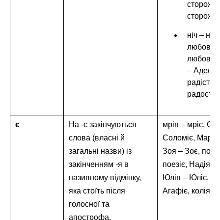
сторож –
стороже;
ніч – ноч
любов –
любове,
– Аделе,
радість –
радосте.
є
На -є закінчуються
мрія – мріє, Со
слова (власні й
Соломіє, Марія 
загальні назви) із
Зоя – Зоє, поез
закінченням -я в
поезіє, Надія – 
називному відмінку,
Юлія – Юліє, Аг
яка стоїть після
Агафіє, колія – 
голосної та
апострофа.