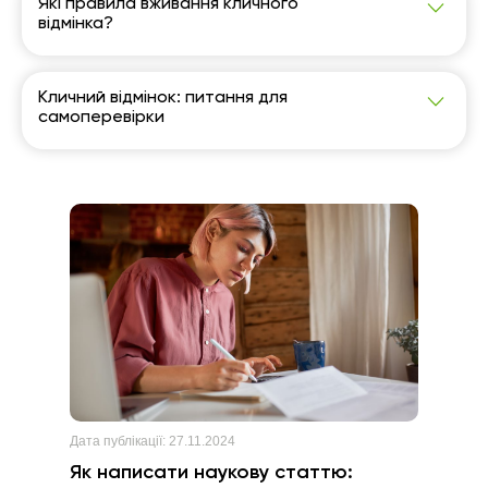
Які правила вживання кличного
мовлення.
відмінка?
Закінчення -у в кличному відмінку мають:
іменники, у яких є суфікси -к-, -ок, -ик, -ко;
чоловічі імена із закінченням г, ґ, к, х тощо.
Кличний відмінок: питання для
самоперевірки
Любий ___! Як ти проводиш час? а) син б) сина в)
сину
Дата публікації:
27.11.2024
Як написати наукову статтю: