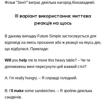
Фільм “Зеніт” виграє декілька нагород Кіноакадемії.
III варіант використання: миттєва
реакція на щось
В даному випадку Future Simple застосовується для
відповіді на якесь прохання або ж реакції на якусь дію,
що відбулася. Приклади:
Will
you
help
me to move this heavy table? – Чи ти
допоможеш мені пересунути цей важкий стіл?
A: I’m really hungry. – Я справді голодний.
B: I’
ll make
some sandwiches. – Я зроблю декілька
сандвічів.