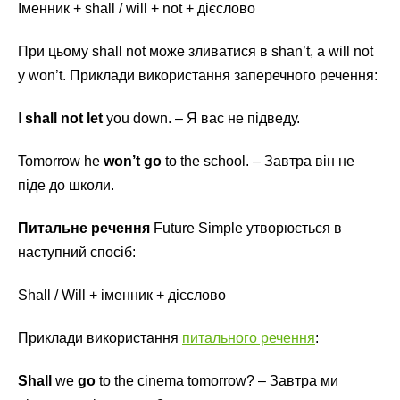
Іменник + shall / will + not + дієслово
При цьому shall not може зливатися в shan’t, а will not
у won’t. Приклади використання заперечного речення:
I
shall not let
you down. – Я вас не підведу.
Tomorrow he
won’t go
to the school. – Завтра він не
піде до школи.
Питальне речення
Future Simple утворюється в
наступний спосіб:
Shall / Will + іменник + дієслово
Приклади використання
питального речення
:
Shall
we
go
to the cinema tomorrow? – Завтра ми