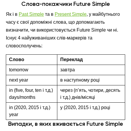
Слова-покажчики Future Simple
Як і в
Past Simple
та в
Present Simple
, у майбутнього
часу є свої допоміжні слова, що допомагають
визначити, чи використовується Future Simple чи ні.
Існує 4 найуживаніших слів-маркерів та
словосполучень:
Слово
Переклад
tomorrow
завтра
next year
в наступному році
in (five, four, ten і т.д.)
через (п’ять, чотири, десять
days/months
і т.д.) днів/місяці
in (2020, 2015 і т.д.)
у (2020, 2015 і т.д.) році
year
Випадки, в яких вживається Future Simple