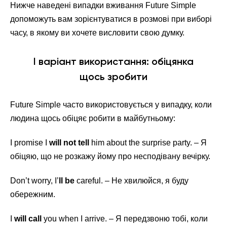
Нижче наведені випадки вживання Future Simple
допоможуть вам зорієнтуватися в розмові при виборі
часу, в якому ви хочете висловити свою думку.
I варіант використання: обіцянка
щось зробити
Future Simple часто використовується у випадку, коли
людина щось обіцяє робити в майбутньому:
I promise I
will not tell
him about the surprise party. – Я
обіцяю, що не розкажу йому про несподівану вечірку.
Don’t worry, I’
ll be
careful. – Не хвилюйся, я буду
обережним.
I
will call
you when I arrive. – Я передзвоню тобі, коли