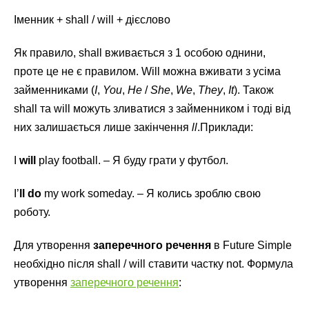
Іменник + shall / will + дієслово
Як правило, shall вживається з 1 особою однини,
проте це не є правилом. Will можна вживати з усіма
займенниками (
I
,
You
,
He
/
She
,
We
,
They
,
It
). Також
shall та will можуть зливатися з займенником і тоді від
них залишається лише закінчення
ll
.Приклади:
I
will
play football. – Я буду грати у футбол.
I’
ll do
my work someday. – Я колись зроблю свою
роботу.
Для утворення
заперечного речення
в Future Simple
необхідно після shall / will ставити частку not. Формула
утворення
заперечного речення
: