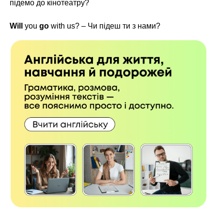
підемо до кінотеатру?
Will
you
go
with us? – Чи підеш ти з нами?