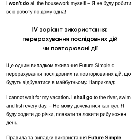
I
won’t do
all the housework myself! – Я не буду робити
всю роботу по дому одна!
IV варіант використання:
перерахування послідовних дій
чи повторювані дії
Ще одним випадком вживання Future Simple є
перерахування послідовних та повторюваних дій, що
будуть відбуватися в майбутньому. Наприклад:
I cannot wait for my vacation. I
shall go
to the river, swim
and fish every day. – Не можу дочекатися канікул. Я
буду ходити до річки, плавати та ловити рибу кожен
день.
Правила та випадки використання
Future Simple