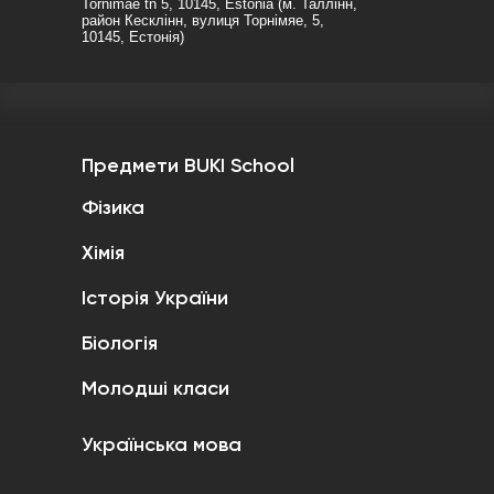
Tornimäe tn 5, 10145, Estonia (м. Таллінн,
район Кесклінн, вулиця Торнімяе, 5,
10145, Естонія)
Предмети BUKI School
Фізика
Хімія
Історія України
Біологія
Молодші класи
Українська мова