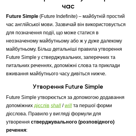
час
Future Simple
(Future Indefinite) – майбутній простий
час англійської мови. Зазвичай він використовується
для позначення події, що може статися в
неозначеному майбутньому або ж у дуже далекому
майбутньому. Більш детальніші правила утворення
Future Simple у стверджувальних, заперечних та
питальних реченнях, допоміжні слова та приклади
вживання майбутнього часу дивіться нижче.
Утворення Future Simple
Future Simple утворюється за допомогою додавання
допоміжних
дієслів
shall
/
will
та першої форми
дієслова. Правило у вигляді формули для
утворення
стверджувального (розповідного)
речення
: