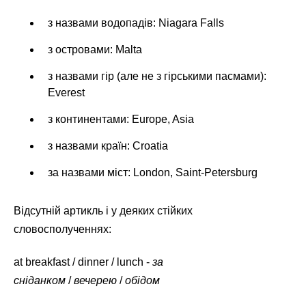
з назвами водопадів: Niagara Falls
з островами: Malta
з назвами гір (але не з гірськими пасмами):
Everest
з континентами: Europe, Asia
з назвами країн: Croatia
за назвами міст: London, Saint-Petersburg
Відсутній артикль і у деяких стійких
словосполученнях:
at breakfast / dinner / lunch -
за
сніданком
/
вечерею
/
обідом