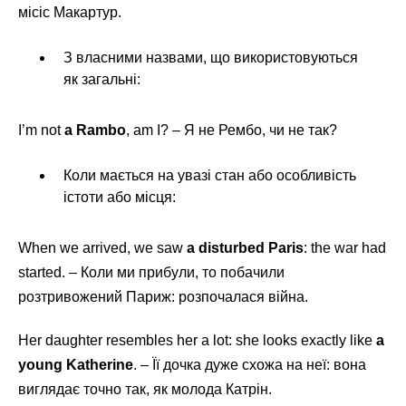
місіс Макартур.
З власними назвами, що використовуються
як загальні:
I’m not
a Rambo
, am I? – Я не Рембо, чи не так?
Коли мається на увазі стан або особливість
істоти або місця:
When we arrived, we saw
a disturbed Paris
: the war had
started. – Коли ми прибули, то побачили
розтривожений Париж: розпочалася війна.
Her daughter resembles her a lot: she looks exactly like
a
young Katherine
. – Її дочка дуже схожа на неї: вона
виглядає точно так, як молода Катрін.