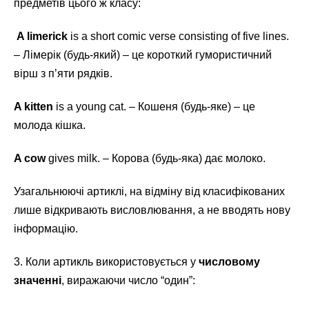
предметів цього ж класу:
A limerick
is a short comic verse consisting of five lines.
– Лімерік (будь-який) – це короткий гумористичний
вірш з п’яти рядків.
A kitten
is a young cat. – Кошеня (будь-яке) – це
молода кішка.
A cow
gives milk. – Корова (будь-яка) дає молоко.
Узагальнюючі артиклі, на відміну від класифікованих
лише відкривають висловлювання, а не вводять нову
інформацію.
3. Коли артикль використовується у
числовому
значенні
, виражаючи число “один”: