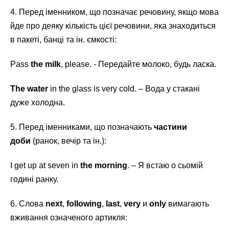
4. Перед іменником, що позначає речовину, якщо мова
йде про деяку кількість цієї речовини, яка знаходиться
в пакеті, банці та ін. ємкості:
Pass
the milk
, please. - Передайте молоко, будь ласка.
The water
in the glass is very cold. – Вода у стакані
дуже холодна.
5. Перед іменниками, що позначають
частини
доби
(ранок, вечір та ін.):
I get up at seven in
the morning
. – Я встаю о сьомій
годині ранку.
6. Слова
next
,
following
,
last
,
very
и
only
вимагають
вживання означеного артикля: