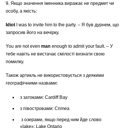
9. Якщо значення іменника виражає не предмет чи
особу, а якість:
Idiot
I was to invite him to the party. – Я був дурнем, що
запросив його на вечірку.
You are not even
man
enough to admit your fault. – У
тебе навіть не вистачає смілості визнати свою
помилку.
Також артикль не використовується з деякими
географічними назвами:
з затоками: Cardiff Bay
з півостровами: Crimea
з озерами, якщо перед ним йде слово
«lake»: Lake Ontario