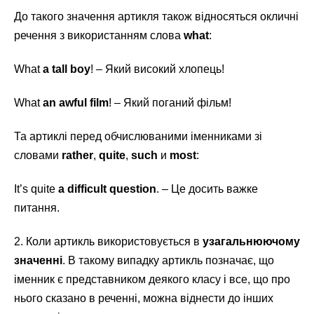
До такого значення артикля також відносяться окличні
речення з використанням слова
what
:
What
a tall boy
! – Який високий хлопець!
What
an awful film
! – Який поганий фільм!
Та артиклі перед обчислюваними іменниками зі
словами
rather
,
quite
,
such
и
most
:
It’s quite
a difficult question
. – Це досить важке
питання.
2. Коли артикль використовується в
узагальнюючому
значенні
. В такому випадку артикль позначає, що
іменник є представником деякого класу і все, що про
нього сказано в реченні, можна віднести до інших