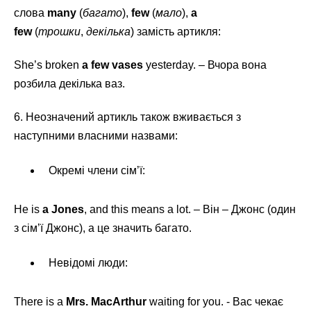
слова
many
(
багато
),
few
(
мало
),
a
few
(
трошки
,
декілька
) замість артикля:
She’s broken
a few vases
yesterday. – Вчора вона
розбила декілька ваз.
6. Неозначений артикль також вживається з
наступними власними назвами:
Окремі члени сім’ї:
He is
a Jones
, and this means a lot. – Він – Джонс (один
з сім’ї Джонс), а це значить багато.
Невідомі люди:
There is a
Mrs. MacArthur
waiting for you. - Вас чекає