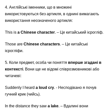
4. Англійські іменники, що в множині
використовуються без артикля, в однині вимагають
використання неозначеного артикля:
This is
a Chinese character
. – Це китайський ієрогліф.
Those are
Chinese characters
. – Це китайські
ієрогліфи.
5. Коли предмет, особа чи поняття
вперше згадані в
контексті
. Вони ще не відомі співрозмовникові або
читачеві:
Suddenly I heard
a loud cry
. - Несподівано я почув
гучний крик (чийсь).
In the distance they saw
a lake
. – Вдалині вони