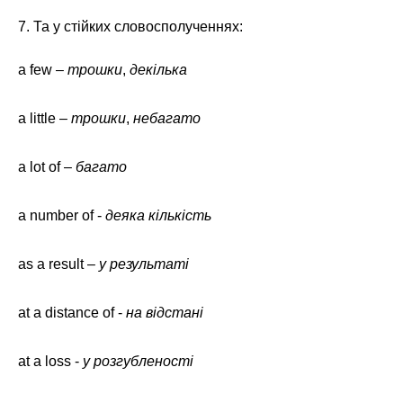
7. Та у стійких словосполученнях:
a few –
трошки
,
декілька
a little –
трошки
,
небагато
a lot of –
багато
a number of -
деяка кількість
as a result –
у результаті
at a distance of -
на відстані
at a loss -
у розгубленості