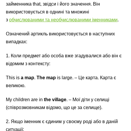
займенника that, звідси і його значення. Він
використовується в однині та множині
з
обчислюваними та необчислюваними іменниками
.
Означений артикль використовується в наступних
випадках:
1. Коли предмет або особа вже згадувалися або він є
відомим з контексту:
This is
a map
.
The map
is large. – Це карта. Карта є
великою.
My children are in
the village
. – Мої діти у селищі
(співрозмовникам відомо, що це за селище).
2. Якщо іменник є єдиним у своєму роді або в даній
ситуації: