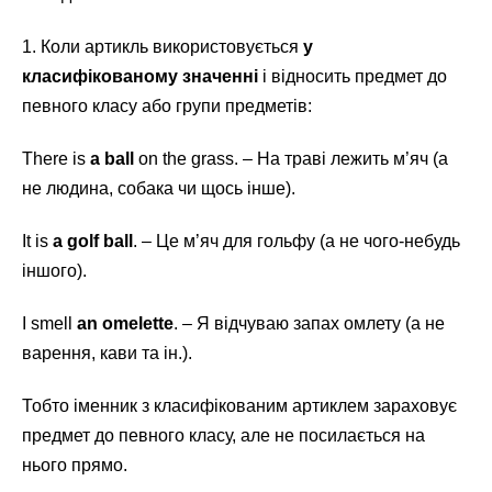
1. Коли артикль використовується
у
класифікованому значенні
і відносить предмет до
певного класу або групи предметів:
There is
a ball
on the grass. – На траві лежить м’яч (а
не людина, собака чи щось інше).
It is
a golf ball
. – Це м’яч для гольфу (а не чого-небудь
іншого).
I smell
an omelette
. – Я відчуваю запах омлету (а не
варення, кави та ін.).
Тобто іменник з класифікованим артиклем зараховує
предмет до певного класу, але не посилається на
нього прямо.