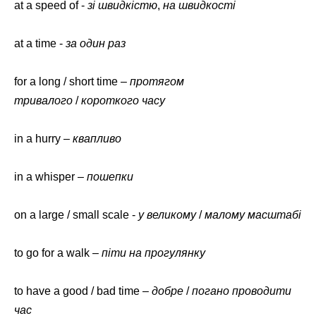
at a speed of -
зі швидкістю
,
на швидкості
at a time -
за один раз
for a long / short time –
протягом
тривалого
/
короткого часу
in a hurry –
квапливо
in a whisper –
пошепки
on a large / small scale -
у великому
/
малому масштабі
to go for a walk –
піти на прогулянку
to have a good / bad time –
добре
/
погано проводити
час