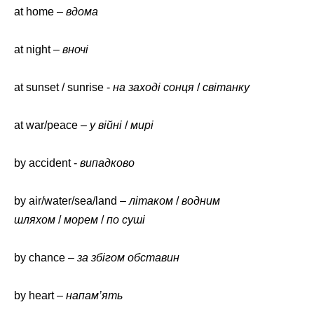
at home –
вдома
at night –
вночі
at sunset / sunrise -
на заході сонця
/
світанку
at war/peace –
у війні
/
мирі
by accident -
випадково
by air/water/sea/land –
літаком
/
водним
шляхом
/
морем
/
по суші
by chance –
за збігом обставин
by heart –
напам’ять