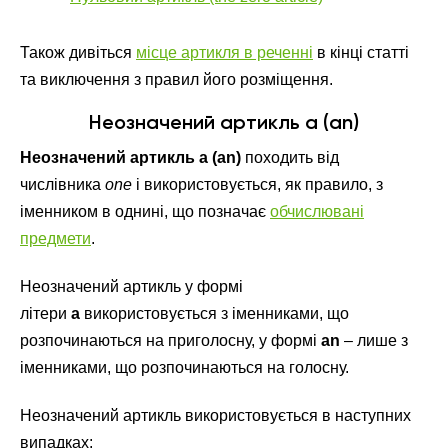
Також дивіться
місце артикля в реченні
в кінці статті
та виключення з правил його розміщення.
Неозначений артикль a (an)
Неозначений артикль a (an)
походить від
числівника
one
і використовується, як правило, з
іменником в однині, що позначає
обчислювані
предмети
.
Неозначений артикль у формі
літери
a
використовується з іменниками, що
розпочинаються на приголосну, у формі
an
– лише з
іменниками, що розпочинаються на голосну.
Неозначений артикль використовується в наступних
випадках: