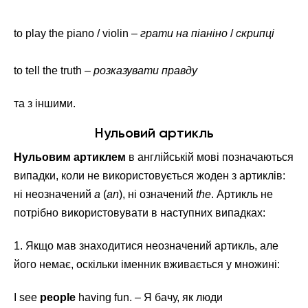
to play the piano / violin –
грати на піаніно
/
скрипці
to tell the truth –
розказувати правду
та з іншими.
Нульовий артикль
Нульовим артиклем
в англійській мові позначаються
випадки, коли не використовується жоден з артиклів:
ні неозначений
a
(
an
), ні означений
the
. Артикль не
потрібно використовувати в наступних випадках:
1. Якщо мав знаходитися неозначений артикль, але
його немає, оскільки іменник вживається у множині:
I see
people
having fun. – Я бачу, як люди