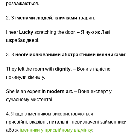
розважаються.
2. З
іменами людей, кличками
тварин:
I hear
Lucky
scratching the door. – Я чую як Лакі
шкрябає двері.
3. З
необчислюваними абстрактними іменниками
:
They left the room with
dignity
. – Вони з гідністю
покинули кімнату.
She is an expert
in modern art
. – Вона експерт у
сучасному мистецтві.
4. Якщо з іменником використовуються
присвійні, вказівні, питальні і невизначені займенники
або ж
іменники у присвійному відмінку
: