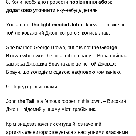
8. Коли необхідно провести
порівняння або ж
додатково уточнити
яку-небудь деталь:
You are not
the light-minded John
I knew. – Ти вже не
той легковажний Джон, котрого я колись знав.
She married George Brown, but it is not
the George
Brown
who owns the local oil company. – Вона вийшла
заміж за Джорджа Брауна але це не той Джордж
Браун, що володіє місцевою нафтовою компанією.
9. Перед прізвиськами:
John
the Tall
is a famous robber in this town. – Високий
Джон – відомий у цьому місті грабіжник.
Крім вищезазначених ситуацій, означений
артикль
the
використовується з наступними власними