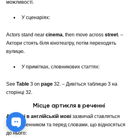
можливості.
У сценаріях:
Actors stand near
cinema
, then move across
street
. –
Актори стоять біля кінотеатру, потім переходять
вулицю.
У примітках, словникових статтях:
See
Table
3 on
page
32. – Дивіться таблицю 3 на
сторінці 32.
Місце артикля в реченні
Артиклі в англійській мові
зазвичай ставляться
перед іменником та перед словами, що відносяться
до нього: