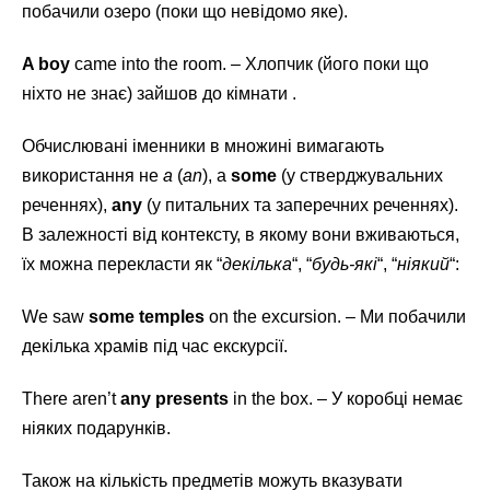
побачили озеро (поки що невідомо яке).
A boy
came into the room. – Хлопчик (його поки що
ніхто не знає) зайшов до кімнати .
Обчислювані іменники в множині вимагають
використання не
a
(
an
), а
some
(у стверджувальних
реченнях),
any
(у питальних та заперечних реченнях).
В залежності від контексту, в якому вони вживаються,
їх можна перекласти як “
декілька
“, “
будь-які
“, “
ніякий
“:
We saw
some temples
on the excursion. – Ми побачили
декілька храмів під час екскурсії.
There aren’t
any presents
in the box. – У коробці немає
ніяких подарунків.
Також на кількість предметів можуть вказувати