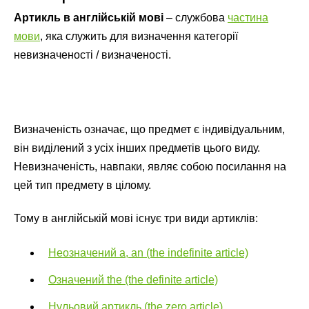
Артикль в англійській мові
– службова
частина
мови
, яка служить для визначення категорії
невизначеності / визначеності.
Визначеність означає, що предмет є індивідуальним,
він виділений з усіх інших предметів цього виду.
Невизначеність, навпаки, являє собою посилання на
цей тип предмету в цілому.
Тому в англійській мові існує три види артиклів:
Неозначений a, an (the indefinite article)
Означений the (the definite article)
Нульовий артикль (the zero article)