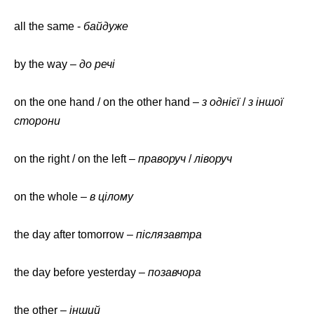
all the same -
байдуже
by the way –
до речі
on the one hand / on the other hand –
з однієї
/
з іншої
сторони
on the right / on the left –
праворуч
/
ліворуч
on the whole –
в цілому
the day after tomorrow –
післязавтра
the day before yesterday –
позавчора
the other –
інший