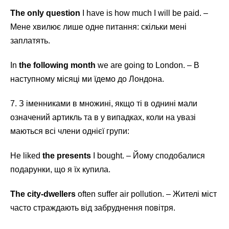
The only question
I have is how much I will be paid. –
Мене хвилює лише одне питання: скільки мені
заплатять.
In
the following month
we are going to London. – В
наступному місяці ми їдемо до Лондона.
7. З іменниками в множині, якщо ті в однині мали
означений артикль та в у випадках, коли на увазі
маються всі члени однієї групи:
He liked
the presents
I bought. – Йому сподобалися
подарунки, що я їх купила.
The city-dwellers
often suffer air pollution. – Жителі міст
часто страждають від забруднення повітря.