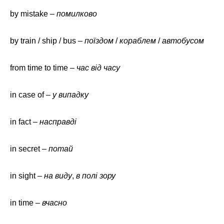
by mistake –
помилково
by train / ship / bus –
поїздом
/
кораблем
/
автобусом
from time to time –
час від часу
in case of –
у випадку
in fact –
насправді
in secret –
потай
in sight –
на виду
,
в полі зору
in time –
вчасно