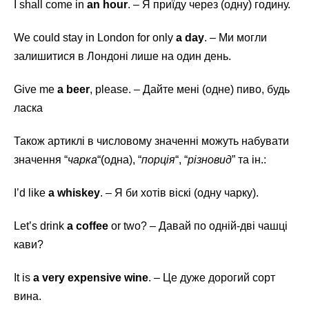
I shall come in
an hour
. – Я приїду через (одну) годину.
We could stay in London for only
a day
. – Ми могли
залишитися в Лондоні лише на один день.
Give me
a beer
, please. – Дайте мені (одне) пиво, будь
ласка
Також артиклі в числовому значенні можуть набувати
значення “
чарка
“(одна), “
порція
“, “
різновид
” та ін.:
I’d like
a whiskey
. – Я би хотів віскі (одну чарку).
Let’s drink
a coffee
or two? – Давай по одній-дві чашці
кави?
It is
a very expensive wine
. – Це дуже дорогий сорт
вина.