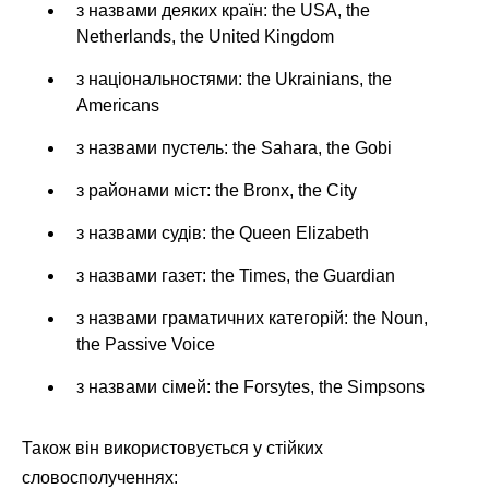
з назвами деяких країн: the USA, the
Netherlands, the United Kingdom
з національностями: the Ukrainians, the
Americans
з назвами пустель: the Sahara, the Gobi
з районами міст: the Bronx, the City
з назвами судів: the Queen Elizabeth
з назвами газет: the Times, the Guardian
з назвами граматичних категорій: the Noun,
the Passive Voice
з назвами сімей: the Forsytes, the Simpsons
Також він використовується у стійких
словосполученнях: