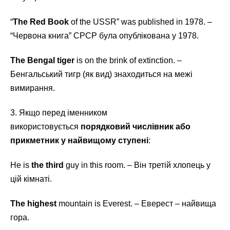
“
The Red Book
of the USSR” was published in 1978. –
“Червона книга” СРСР була опублікована у 1978.
The Bengal tiger
is on the brink of extinction. –
Бенгальський тигр (як вид) знаходиться на межі
вимирання.
3. Якщо перед іменником
використовується
порядковий числівник або
прикметник у найвищому ступені
:
He is
the third
guy in this room. – Він третій хлопець у
цій кімнаті.
The highest
mountain is Everest. – Еверест – найвища
гора.