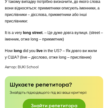
У такому випадку потрібно визначити, до якого слова
вони відносяться: прикметники описують іменники, а
прислівники – дієслова, прикметники або інші
прислівники:
It is a very
long street
. – Це дуже довга вулиця. (street –
іменник, отже long – прикметник)
How
long
did you
live
in the US? – Як довго ви жили
у США? (live – дієслово, отже long – прислівник)
Автор:
BUKI School
Шукаєте репетитора?
Знайдіть підходящого під всі ваші критерії
Знайти репетитора