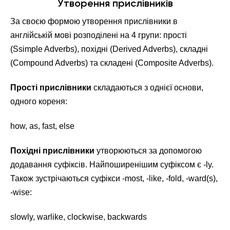
Утворення прислівників
За своєю формою утворення прислівники в
англійській мові розподілені на 4 групи: прості
(Ssimple Adverbs), похідні (Derived Adverbs), складні
(Compound Adverbs) та складені (Composite Adverbs).
Прості прислівники
складаються з однієї основи,
одного кореня:
how, as, fast, else
Похідні прислівники
утворюються за допомогою
додавання суфіксів. Найпоширенішим суфіксом є -ly.
Також зустрічаються суфікси -most, -like, -fold, -ward(s),
-wise:
slowly, warlike, clockwise, backwards