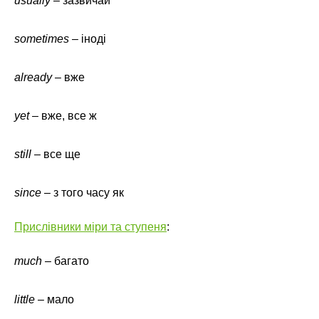
usually
– зазвичай
sometimes
– іноді
already
– вже
yet
– вже, все ж
still
– все ще
since
– з того часу як
Прислівники міри та ступеня
:
much
– багато
little
– мало