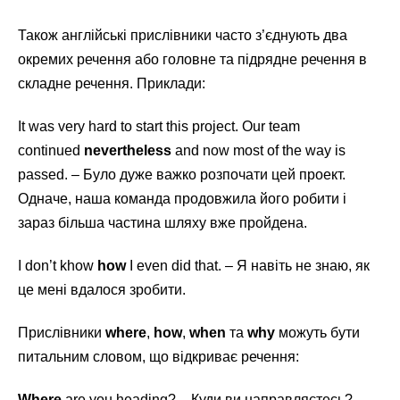
Також англійські прислівники часто з’єднують два
окремих речення або головне та підрядне речення в
складне речення. Приклади:
It was very hard to start this project. Our team
continued
nevertheless
and now most of the way is
passed. – Було дуже важко розпочати цей проект.
Одначе, наша команда продовжила його робити і
зараз більша частина шляху вже пройдена.
I don’t khow
how
I even did that. – Я навіть не знаю, як
це мені вдалося зробити.
Прислівники
where
,
how
,
when
та
why
можуть бути
питальним словом, що відкриває речення:
Where
are you heading? – Куди ви направляєтесь?