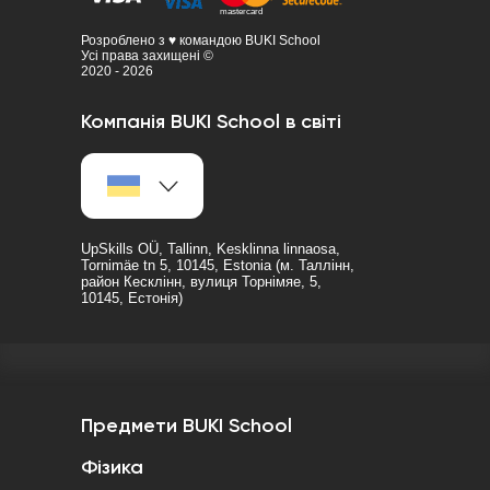
Розроблено з ♥ командою BUKI School
Усі права захищені ©
2020 - 2026
Компанія BUKI School в світі
UpSkills OÜ, Tallinn, Kesklinna linnaosa,
Tornimäe tn 5, 10145, Estonia (м. Таллінн,
район Кесклінн, вулиця Торнімяе, 5,
10145, Естонія)
Предмети BUKI School
Фізика