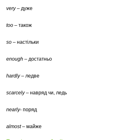
very
– дуже
too
– також
so
– настільки
enough
– достатньо
hardly
– ледве
scarcely
– навряд чи, ледь
nearly
- поряд
almost
– майже