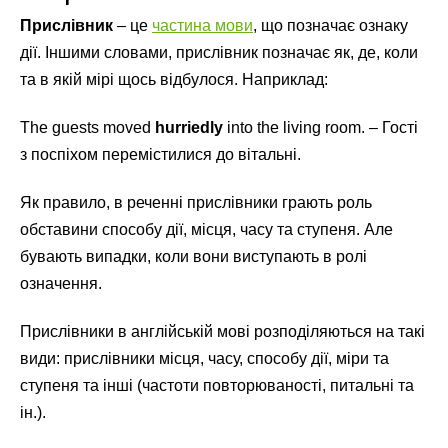
Прислівник
– це
частина мови
, що позначає ознаку
дії. Іншими словами, прислівник позначає як, де, коли
та в якій мірі щось відбулося. Наприклад:
The guests moved
hurriedly
into the living room. – Гості
з поспіхом перемістилися до вітальні.
Як правило, в реченні прислівники грають роль
обставини способу дії, місця, часу та ступеня. Але
бувають випадки, коли вони виступають в ролі
означення.
Прислівники в англійській мові розподіляються на такі
види: прислівники місця, часу, способу дії, міри та
ступеня та інші (частоти повторюваності, питальні та
ін.).