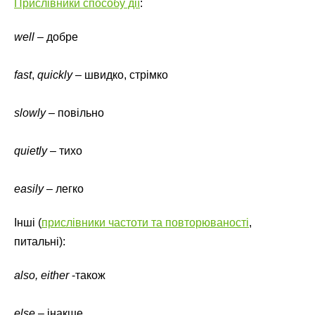
Прислівники способу дії
:
well
– добре
fast
,
quickly
– швидко, стрімко
slowly
– повільно
quietly
– тихо
easily
– легко
Інші (
прислівники частоти та повторюваності
,
питальні):
also, either
-також
else
– інакше