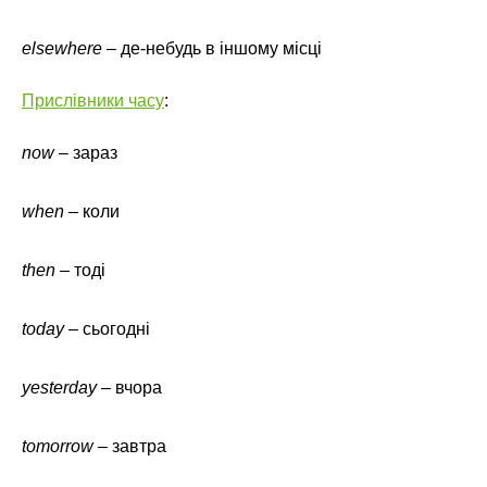
elsewhere
– де-небудь в іншому місці
Прислівники часу
:
now
– зараз
when
– коли
then
– тоді
today
– сьогодні
yesterday
– вчора
tomorrow
– завтра