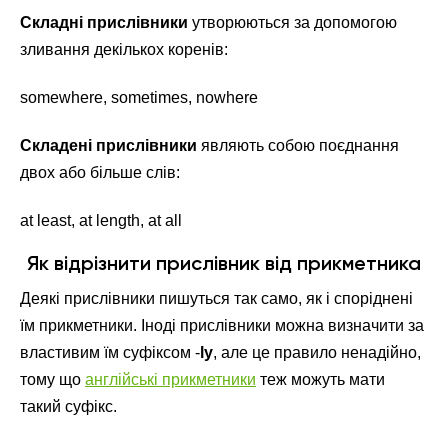
Складні прислівники
утворюються за допомогою
зливання декількох коренів:
somewhere, sometimes, nowhere
Складені прислівники
являють собою поєднання
двох або більше слів:
at least, at length, at all
Як відрізнити прислівник від прикметника
Деякі прислівники пишуться так само, як і споріднені
їм прикметники. Іноді прислівники можна визначити за
властивим їм суфіксом -
ly
, але це правило ненадійно,
тому що
англійські прикметники
теж можуть мати
такий суфікс.