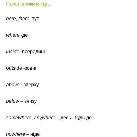
Прислівники місця
:
here, there
-тут
where
-де
inside
-всередині
outside -зовні
above
- зверху
below
– знизу
somewhere
,
anywhere
– десь , будь-де
nowhere
– ніде