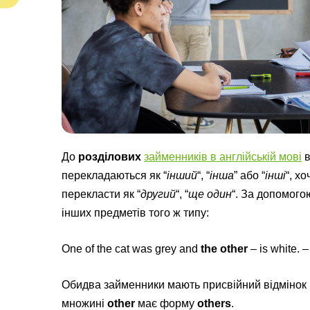
До
розділових
займенників в англійській мові
в
перекладаються як “
інший
“, “
інша
” або “
інші
“, х
перекласти як “
другий
“, “
ще один
“. За допомого
інших предметів того ж типу:
One of the cat was grey and
the other
– is white. 
Обидва займенники мають присвійний відмінок 
множині
other
має форму
others
.