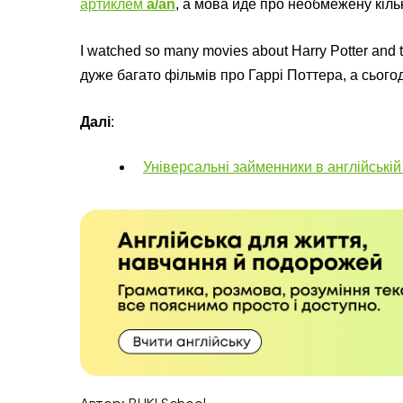
артиклем
a/an
, а мова йде про необмежену кільк
I watched so many movies about Harry Potter and 
дуже багато фільмів про Гаррі Поттера, а сього
Далі
:
Універсальні займенники в англійській