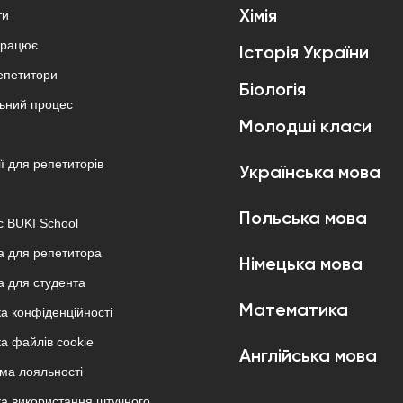
ти
Хімія
працює
Історія України
епетитори
Біологія
ьний процес
Молодші класи
ї для репетиторів
Українська мова
Польська мова
с BUKI School
 для репетитора
Німецька мова
 для студента
Математика
ка конфіденційності
ка файлів cookie
Англійська мова
ма лояльності
ка використання штучного