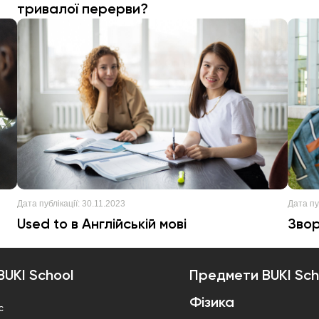
тривалої перерви?
Дата публікації:
30.11.2023
Дата пуб
Used to в Англійській мові
Звор
BUKI School
Предмети BUKI Sch
Фізика
с