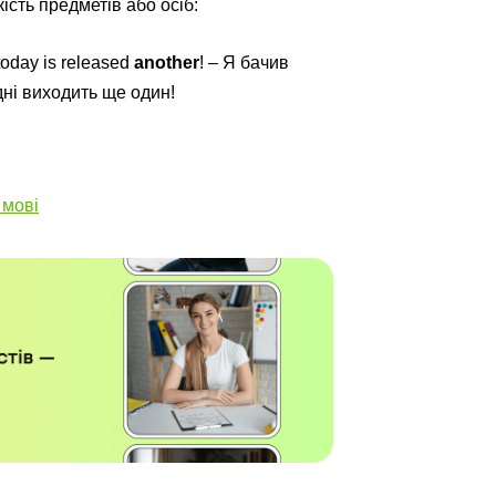
ість предметів або осіб:
today is released
another
! – Я бачив
дні виходить ще один!
 мові