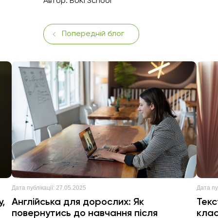
Автор:
BUKI School
Попередній блог
Дата публікації:
27.05.2025
Дата пуб
у,
Англійська для дорослих: Як
Текс
повернутись до навчання після
кла