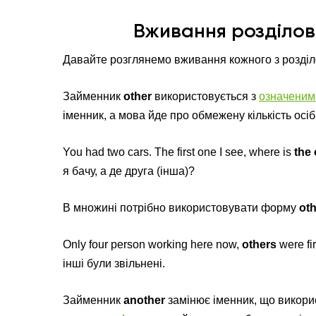
Вживання розділов
Давайте розглянемо вживання кожного з розділ
Займенник
other
використовується з
означеним
іменник, а мова йде про обмежену кількість осіб
You had two cars. The first one I see, where is
the 
я бачу, а де друга (інша)?
В множині потрібно використовувати форму
ot
Only four person working here now,
others
were fi
інші були звільнені.
Займенник
another
замінює іменник, що викори