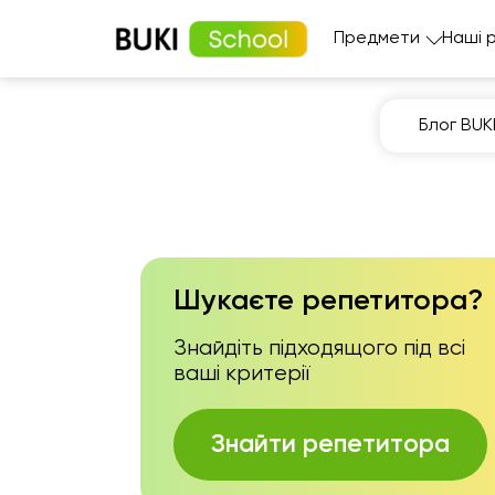
Предмети
Наші 
Блог BUK
Шукаєте репетитора?
Знайдіть підходящого під всі
ваші критерії
Знайти репетитора