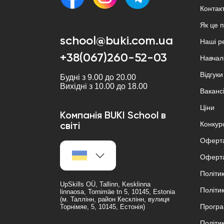
Контак
Як це 
school@buki.com.ua
Наші р
+38(067)260-52-03
Навчал
Відгуки
Будні з 9.00 до 20.00
Вихідні з 10.00 до 18.00
Вакансі
Ціни
Компанія BUKI School в
Конкур
світі
Оферта
Оферта
Політи
UpSkills OÜ, Tallinn, Kesklinna
Політи
linnaosa, Tornimäe tn 5, 10145, Estonia
(м. Таллінн, район Кесклінн, вулиця
Програ
Торнімяе, 5, 10145, Естонія)
Політи