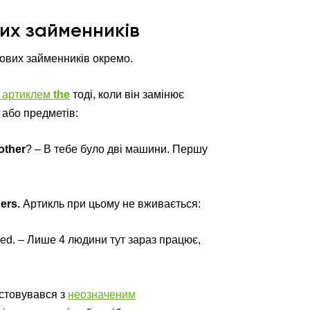
их займенників
ових займенників окремо.
 артиклем
the
тоді, коли він замінює
 або предметів:
other
? – В тебе було дві машини. Першу
hers.
Артикль при цьому не вживається:
red. – Лише 4 людини тут зараз працює,
стовувався з
неозначеним