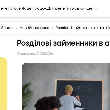
репетитори
Як це працює
Для репетиторів
Інше
I School
Англійська мова
Розділові займенники в англій
Розділові займенники в а
Оновлено:
01.03.2024