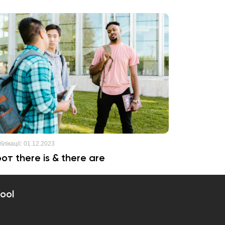
лікації:
01.12.2023
от there is & there are
ool