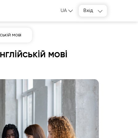
UA
Вхід
ській мові
нглійській мові