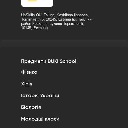
UpSkills OÜ, Tallinn, Kesklinna linnaosa,
Tornimäe tn 5, 10145, Estonia (м. Таллінн,
район Кесклінн, вулиця Торнімяе, 5,
10145, Естонія)
Предмети BUKI School
Фізика
Хімія
Історія України
Біологія
Молодші класи